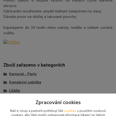
Pomocí šablon si můžete vytvořit na vlasech různé barevné
obrazce.
Odstranění dosáhneme umytím běžným šampónem na vlasy.
Dávejte pozor na obličej a lakované povrchy.
Expedujeme do 24 hodin mimo soboty, neděle a státem uznané
svátky.
Zboží zařazeno v kategoriích
Karneval - Party
Kompletní nabídka
Líčidla
Čarodějnice
Zpracování cookies
Mikuláš, čert, anděl
Náš e-shop a partneři potřebují Váš
souhlas
s použitím souborů
cookies, aby Vám mohli zobrazovat informace týkající se Vašich