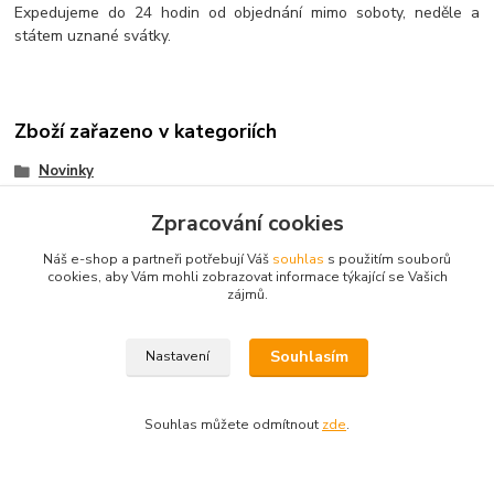
Expedujeme do 24 hodin od objednání mimo soboty, neděle a
státem uznané svátky.
Zboží zařazeno v kategoriích
Novinky
Karneval - Party
Zpracování cookies
Kompletní nabídka
Náš e-shop a partneři potřebují Váš
souhlas
s použitím souborů
Paruky
cookies, aby Vám mohli zobrazovat informace týkající se Vašich
zájmů.
Souhlasím
Nastavení
© 2003 - 2026
www.darkyvbrne.cz
Souhlas můžete odmítnout
zde
.
© 2003 - 2026 www.darkyvbrne.cz
Vytvořeno na
Eshop-rychle.cz