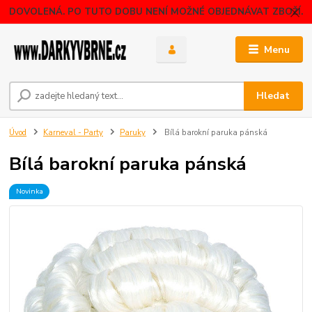
DOVOLENÁ. PO TUTO DOBU NENÍ MOŽNÉ OBJEDNÁVAT ZBOŽÍ.
Menu
Hledat
Úvod
Karneval - Party
Paruky
Bílá barokní paruka pánská
Bílá barokní paruka pánská
Novinka