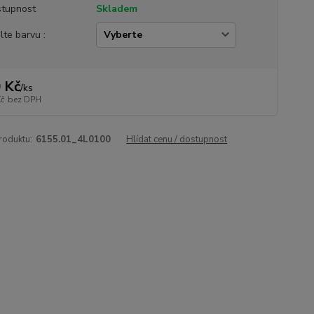
tupnost
Skladem
lte barvu :
 Kč
/
ks
Kč
bez DPH
roduktu:
6155.01_4L0100
Hlídat cenu / dostupnost