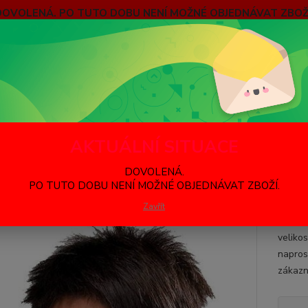
DOVOLENÁ. PO TUTO DOBU NENÍ MOŽNÉ OBJEDNÁVAT ZBOŽÍ
bních údajů
Hledat
tákoviny - Žerty
Brýle obří
AKTUÁLNÍ SITUACE
e obří
DOVOLENÁ.
PO TUTO DOBU NENÍ MOŽNÉ OBJEDNÁVAT ZBOŽÍ.
Giganti
Zavřít
Pravdě
velikos
napros
zákazn