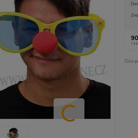
Dos
Zvo
90
74 
Číslo p