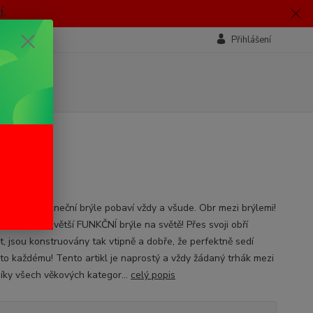
.
Přihlášení
cké, obří sluneční brýle pobaví vždy a všude. Obr mezi brýlemi!
podobně největší FUNKČNÍ brýle na světě! Přes svoji obří
t, jsou konstruovány tak vtipně a dobře, že perfektně sedí
to každému! Tento artikl je naprostý a vždy žádaný trhák mezi
íky všech věkových kategor...
celý popis