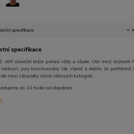
etní specifikace
tní specifikace
ké, obří sluneční brýle pobaví vždy a všude. Obr mezi brýlem
í velikost, jsou konstruovány tak vtipně a dobře, že perfektně
hák mezi zákazníky všech věkových kategorií…
pedujeme do 24 hodin od objednání.