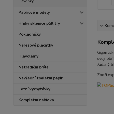
Zvonky
Papírové modely
Hrnky sklenice půllitry
Kompl
Pokladničky
Komple
Nerezové placatky
Gigantic
Hlavolamy
svoji obř
žádaný tr
Netradiční brýle
Zboží ex
Nevšední toaletní papír
Letní vychytávky
Kompletní nabídka