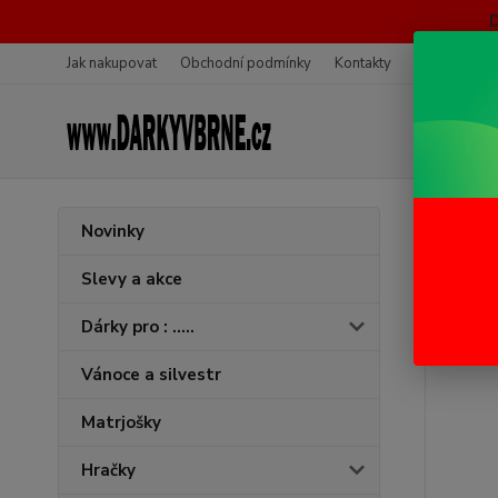
Jak nakupovat
Obchodní podmínky
Kontakty
Ochrana oso
Úvod
P
Novinky
Brýl
Slevy a akce
Dárky pro : .....
Vánoce a silvestr
Matrjošky
Hračky