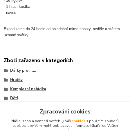
- 16 figurek
- 1 hrací kostka
- návod.
Expedujeme do 24 hodin od objednání mimo soboty, neděle a státem
uznané svátky.
Zboží zařazeno v kategoriích
Dárky pro : .....
Hračky
Kompletní nabídka
Děti
Hry
Zpracování cookies
Pro každého něco
Náš e-shop a partneři potřebují Váš
souhlas
s použitím souborů
cookies, aby Vám mohli zobrazovat informace týkající se Vašich