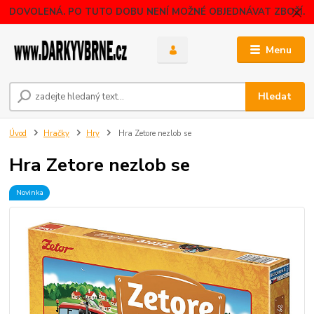
DOVOLENÁ. PO TUTO DOBU NENÍ MOŽNÉ OBJEDNÁVAT ZBOŽÍ.
Menu
Hledat
Úvod
Hračky
Hry
Hra Zetore nezlob se
Hra Zetore nezlob se
Novinka