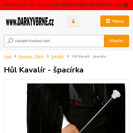
DOVOLENÁ. PO TUTO DOBU NENÍ MOŽNÉ OBJEDNÁVAT ZBOŽÍ.
Menu
Hledat
Úvod
Karneval - Party
Doplňky
Hůl Kavalír - špacírka
Hůl Kavalír - špacírka