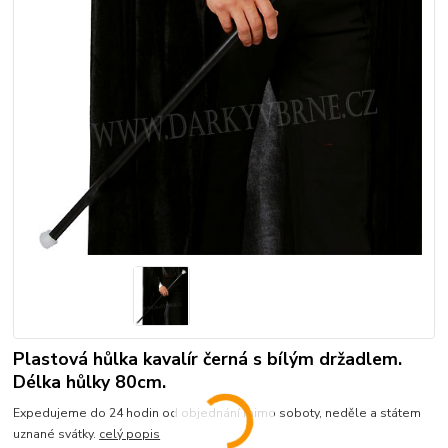
Plastová hůlka kavalír černá s bílým držadlem.
Délka hůlky 80cm.
Expedujeme do 24 hodin od objednání mimo soboty, neděle a státem
uznané svátky.
celý popis