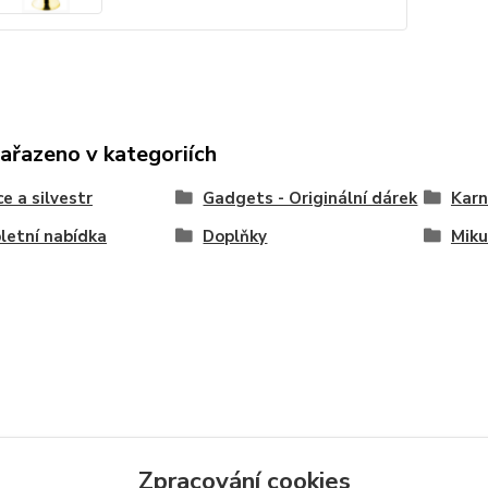
zařazeno v kategoriích
e a silvestr
Gadgets - Originální dárek
Karn
etní nabídka
Doplňky
Miku
Zpracování cookies