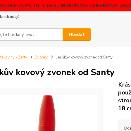
DOVOLENÁ. PO TUTO DOBU NENÍ MOŽNÉ OBJEDNÁVAT ZBOŽÍ
bních údajů
Hledat
tákoviny - Žerty
Zvonky
Ježíškův kovový zvonek od Santy
škův kovový zvonek od Santy
Krás
použ
stro
18 c
Dos