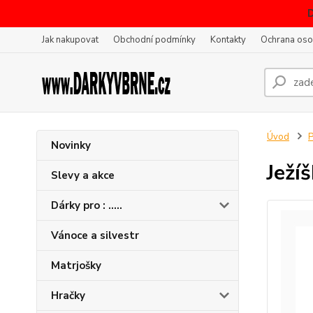
Jak nakupovat
Obchodní podmínky
Kontakty
Ochrana oso
Úvod
P
Novinky
Ježí
Slevy a akce
Dárky pro : .....
Vánoce a silvestr
Matrjošky
Hračky