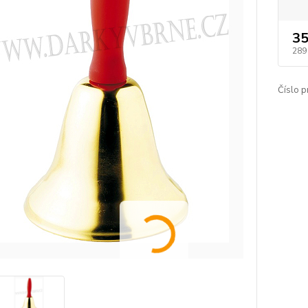
35
289
Číslo p