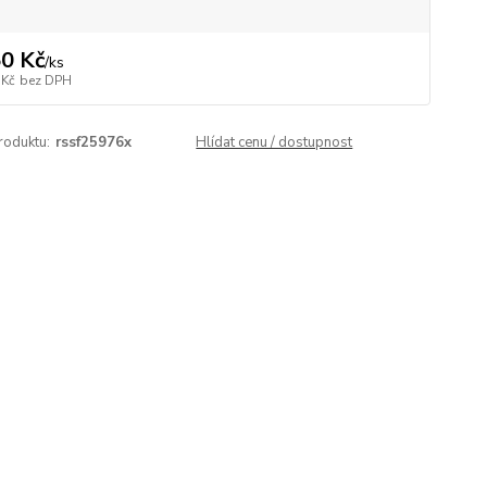
0 Kč
/
ks
 Kč
bez DPH
roduktu:
rssf25976x
Hlídat cenu / dostupnost