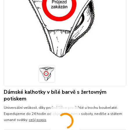
Dámské kalhotky v bílé barvě s žertovným
potiskem
Universální velikost, díky pružné látce pro štíhlé u trochu boubelaté.
Expedujeme do 24 hodin od objednání mimo soboty, neděle a státem
uznané svátky.
celý popis