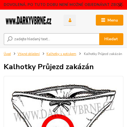
DOVOLENÁ. PO TUTO DOBU NENÍ MOŽNÉ OBJEDNÁVAT ZBOŽÍ.
Menu
Hledat
Úvod
Vtipné oblečení
Kalhotky s potiskem
Kalhotky Průjezd zakázán
Kalhotky Průjezd zakázán