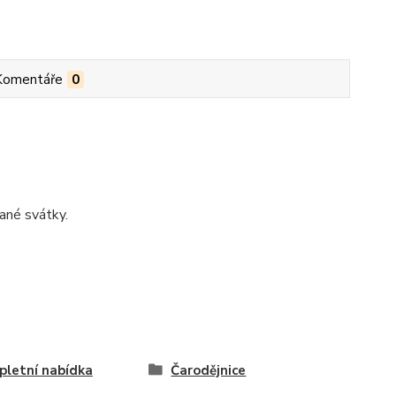
Komentáře
0
ané svátky.
letní nabídka
Čarodějnice