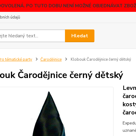
DOVOLENÁ. PO TUTO DOBU NENÍ MOŽNÉ OBJEDNÁVAT ZBOŽÍ
bních údajů
Hledat
ro tématické party
Čarodějnice
Klobouk Čarodějnice černý dětský
ouk Čarodějnice černý dětský
Levn
čaro
kost
čarod
Expedu
uznané