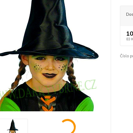
Dos
10
83 
Číslo p