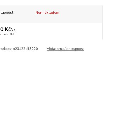
tupnost
Není skladem
0 Kč
/
ks
Kč
bez DPH
roduktu:
x23122d13220
Hlídat cenu / dostupnost