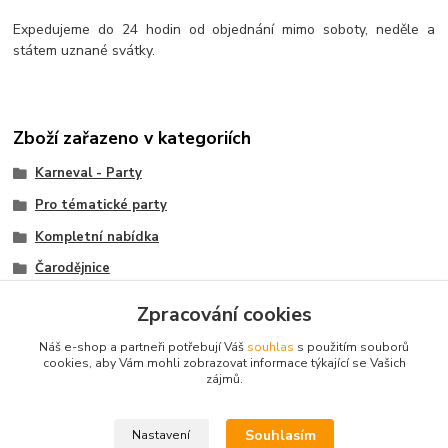
Expedujeme do 24 hodin od objednání mimo soboty, neděle a
státem uznané svátky.
Zboží zařazeno v kategoriích
Karneval - Party
Pro tématické party
Kompletní nabídka
Čarodějnice
Halloween
Zpracování cookies
Klobouky
Náš e-shop a partneři potřebují Váš
souhlas
s použitím souborů
cookies, aby Vám mohli zobrazovat informace týkající se Vašich
zájmů.
© 2003 - 2026
www.darkyvbrne.cz
Souhlasím
Nastavení