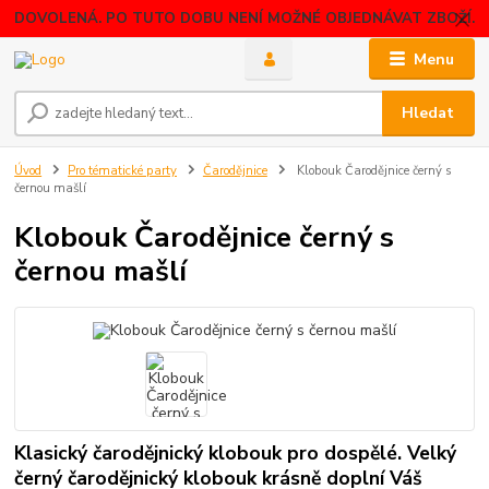
DOVOLENÁ. PO TUTO DOBU NENÍ MOŽNÉ OBJEDNÁVAT ZBOŽÍ.
Menu
Hledat
Úvod
Pro tématické party
Čarodějnice
Klobouk Čarodějnice černý s
černou mašlí
Klobouk Čarodějnice černý s
černou mašlí
Klasický čarodějnický klobouk pro dospělé. Velký
černý čarodějnický klobouk krásně doplní Váš