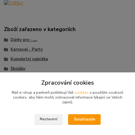
Zboží zařazeno v kategoriích
Dárky pro : .....
Karneval - Party
Kompletní nabídka
Školáky
Klobouky a čepice
Zpracování cookies
Klobouky
Náš e-shop a partneři potřebují Váš
souhlas
s použitím souborů
cookies, aby Vám mohli zobrazovat informace týkající se Vašich
zájmů.
© 2003 - 2026
www.darkyvbrne.cz
Souhlasím
Nastavení