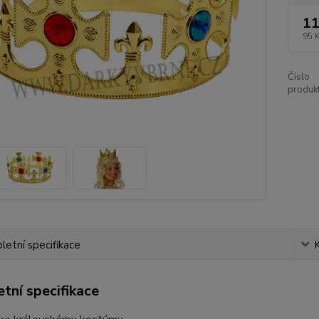
11
95 
Číslo
produkt
etní specifikace
tní specifikace