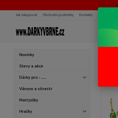
Jak nakupovat
Obchodní podmínky
Kontakty
Ochrana oso
Úvod
K
Novinky
Korun
Slevy a akce
Dárky pro : .....
Vánoce a silvestr
Matrjošky
Hračky