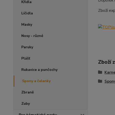
Doplněk 
Křídla
Zboží ex
Líčidla
Masky
Nosy - různé
Paruky
Plášť
Zboží 
Rukavice a punčochy
Karne
Spony a čelenky
Spony
Zbraně
Zuby