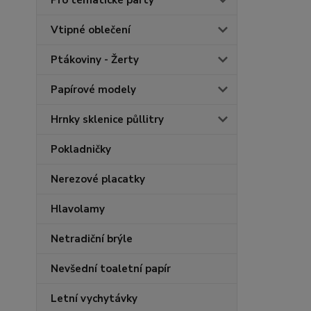
Pro tématické party
Vtipné oblečení
Ptákoviny - Žerty
Papírové modely
Hrnky sklenice půllitry
Pokladničky
Nerezové placatky
Hlavolamy
Netradiční brýle
Nevšední toaletní papír
Letní vychytávky