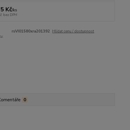
5 Kč
/
ks
Kč
bez DPH
rsVI01580xra201392
Hlídat cenu / dostupnost
u:
Komentáře
0