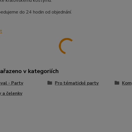
ke královskému kostýmu.
pedujeme do 24 hodin od objednání.
zařazeno v kategoriích
val - Party
Pro tématické party
Komp
 a čelenky