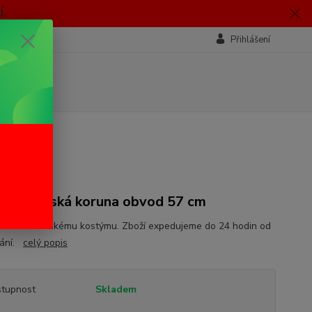
.
Přihlášení
á královská koruna obvod 57 cm
k ke královskému kostýmu. Zboží expedujeme do 24 hodin od
nání.
celý popis
tupnost
Skladem