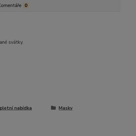
Komentáře
0
ané svátky.
letní nabídka
Masky