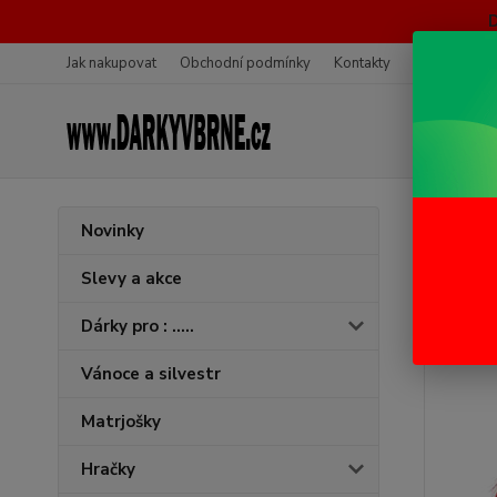
Jak nakupovat
Obchodní podmínky
Kontakty
Ochrana oso
Úvod
K
Novinky
Krva
Slevy a akce
Dárky pro : .....
Vánoce a silvestr
Matrjošky
Hračky