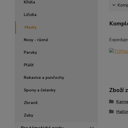
Křídla
Kompl
Líčidla
Komple
Masky
Expeduje
Nosy - různé
Paruky
Plášť
Rukavice a punčochy
Zboží 
Spony a čelenky
Karne
Zbraně
Hall
Zuby