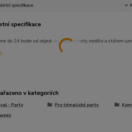
etní specifikace
tní specifikace
me do 24 hodin od objednání mimo soboty, neděle a státem uzn
zařazeno v kategoriích
val - Party
Pro tématické party
Komp
oween