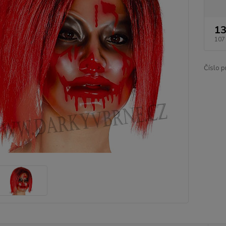
13
107
Číslo p