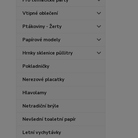
Pro tématické party
Vtipné oblečení
Ptákoviny - Žerty
Papírové modely
Hrnky sklenice půllitry
Pokladničky
Nerezové placatky
Hlavolamy
Netradiční brýle
Nevšední toaletní papír
Letní vychytávky