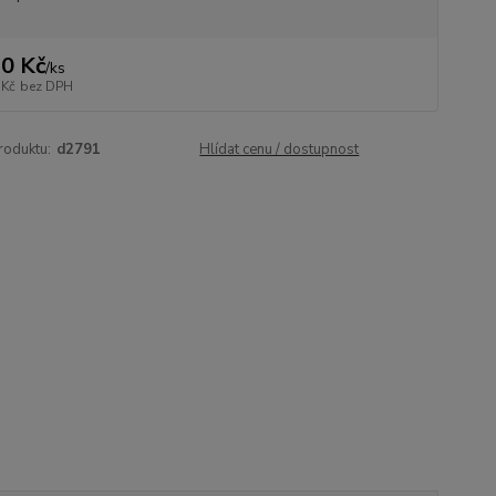
0 Kč
/
ks
 Kč
bez DPH
roduktu:
d2791
Hlídat cenu / dostupnost