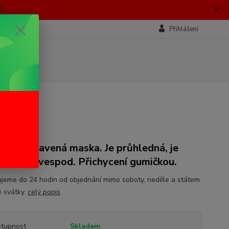
.
Přihlášení
ká zkrvavená maska. Je průhledná, je
t obličej vespod. Přichycení gumičkou.
jeme do 24 hodin od objednání mimo soboty, neděle a státem
 svátky.
celý popis
tupnost
Skladem