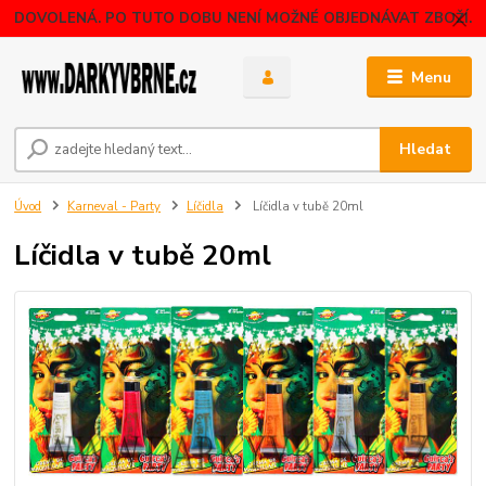
DOVOLENÁ. PO TUTO DOBU NENÍ MOŽNÉ OBJEDNÁVAT ZBOŽÍ.
Menu
Hledat
Úvod
Karneval - Party
Líčidla
Líčidla v tubě 20ml
Líčidla v tubě 20ml