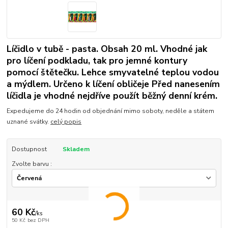
Líčidlo v tubě - pasta. Obsah 20 ml. Vhodné jak
pro líčení podkladu, tak pro jemné kontury
pomocí štětečku. Lehce smyvatelné teplou vodou
a mýdlem. Určeno k líčení obličeje Před nanesením
líčidla je vhodné nejdříve použít běžný denní krém.
Expedujeme do 24 hodin od objednání mimo soboty, neděle a státem
uznané svátky.
celý popis
Dostupnost
Skladem
Zvolte barvu :
60 Kč
/
ks
50 Kč
bez DPH