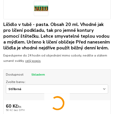
Líčidlo v tubě - pasta. Obsah 20 ml. Vhodné jak
pro líčení podkladu, tak pro jemné kontury
pomocí štětečku. Lehce smyvatelné teplou vodou
a mýdlem. Určeno k líčení obličeje Před nanesením
líčidla je vhodné nejdříve použít běžný denní krém.
Expedujeme do 24 hodin od objednání mimo soboty, neděle a státem
uznané svátky.
celý popis
Dostupnost
Skladem
Zvolte barvu :
60 Kč
/
ks
50 Kč
bez DPH