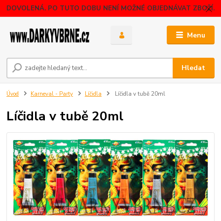
DOVOLENÁ. PO TUTO DOBU NENÍ MOŽNÉ OBJEDNÁVAT ZBOŽÍ.
Menu
Hledat
Úvod
Karneval - Party
Líčidla
Líčidla v tubě 20ml
Líčidla v tubě 20ml