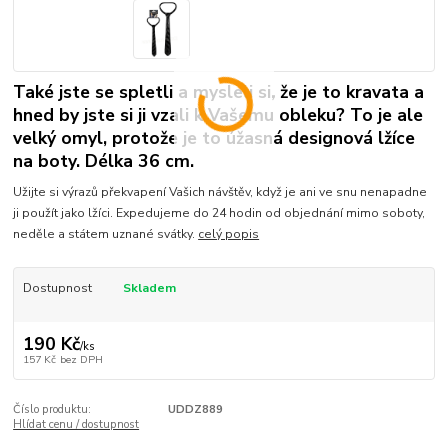
Také jste se spletli a mysleli si, že je to kravata a
hned by jste si ji vzali k Vašemu obleku? To je ale
velký omyl, protože je to úžasná designová lžíce
na boty. Délka 36 cm.
Užijte si výrazů překvapení Vašich návštěv, když je ani ve snu nenapadne
ji použít jako lžíci. Expedujeme do 24 hodin od objednání mimo soboty,
neděle a státem uznané svátky.
celý popis
Dostupnost
Skladem
190 Kč
/
ks
157 Kč
bez DPH
Číslo produktu:
UDDZ889
Hlídat cenu / dostupnost