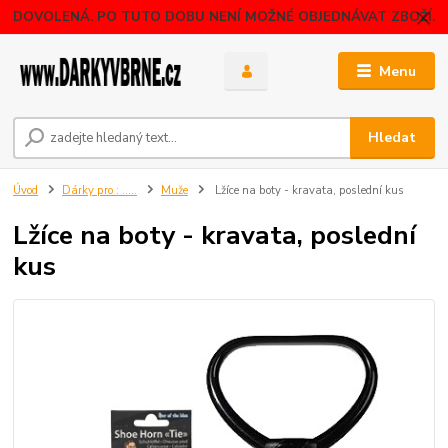
DOVOLENÁ. PO TUTO DOBU NENÍ MOŽNÉ OBJEDNÁVAT ZBOŽÍ.
Menu
Hledat
Úvod
Dárky pro : .....
Muže
Lžíce na boty - kravata, poslední kus
Lžíce na boty - kravata, poslední
kus