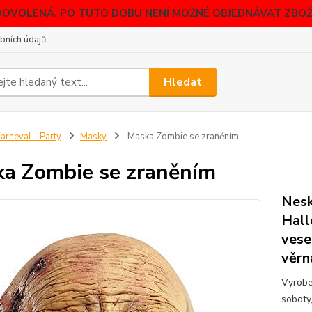
DOVOLENÁ. PO TUTO DOBU NENÍ MOŽNÉ OBJEDNÁVAT ZBOŽÍ
bních údajů
Hledat
arneval - Party
Masky
Maska Zombie se zraněním
a Zombie se zraněním
Nesk
Hall
vese
věrn
Vyrobe
soboty