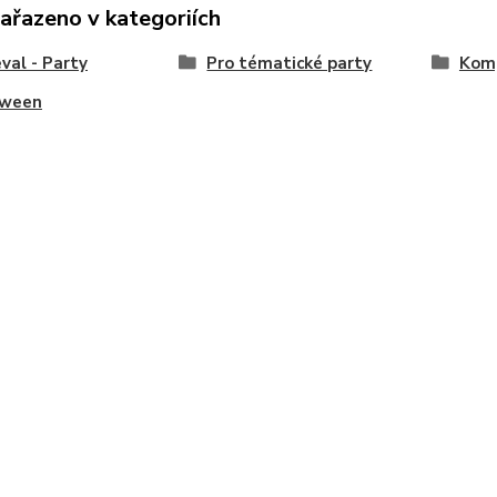
zařazeno v kategoriích
val - Party
Pro tématické party
Komp
oween