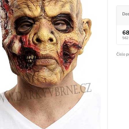
Dos
68
562
Číslo p