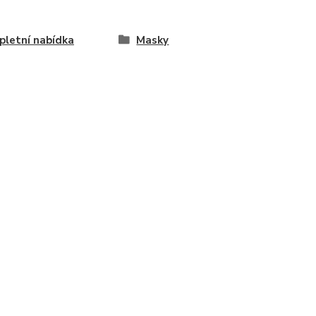
letní nabídka
Masky