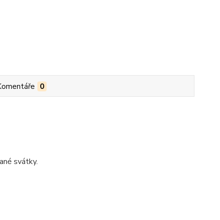
Komentáře
0
ané svátky.