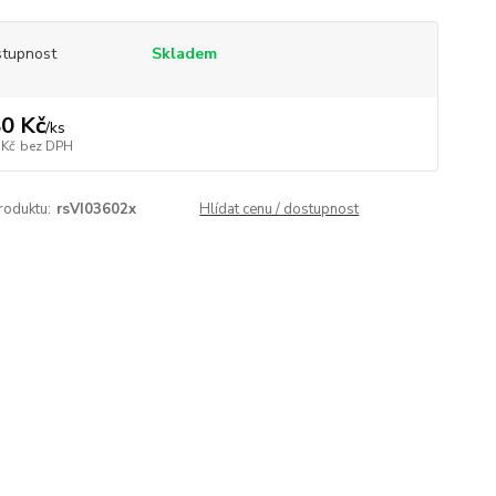
tupnost
Skladem
0 Kč
/
ks
 Kč
bez DPH
roduktu:
rsVI03602x
Hlídat cenu / dostupnost