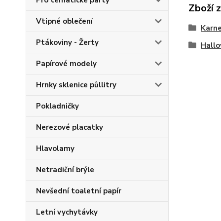
Pro tématické party
Zboží 
Vtipné oblečení
Karne
Ptákoviny - Žerty
Hall
Papírové modely
Hrnky sklenice půllitry
Pokladničky
Nerezové placatky
Hlavolamy
Netradiční brýle
Nevšední toaletní papír
Letní vychytávky