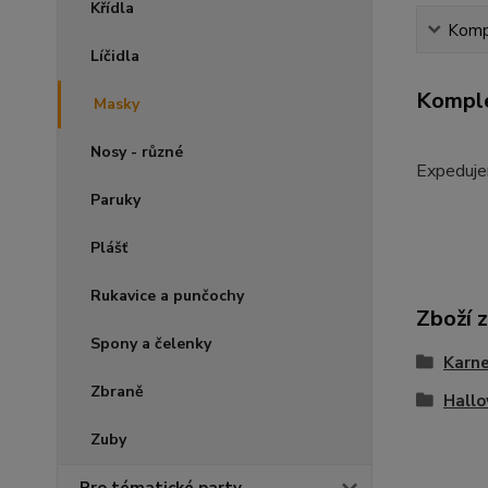
Křídla
Kompl
Líčidla
Komple
Masky
Nosy - různé
Expeduje
Paruky
Plášť
Rukavice a punčochy
Zboží 
Spony a čelenky
Karne
Zbraně
Hall
Zuby