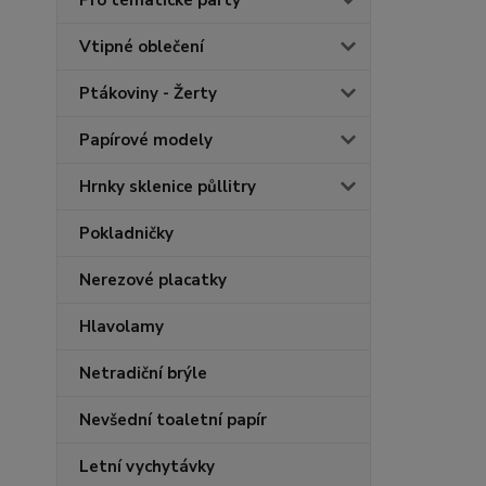
Pro tématické party
Vtipné oblečení
Ptákoviny - Žerty
Papírové modely
Hrnky sklenice půllitry
Pokladničky
Nerezové placatky
Hlavolamy
Netradiční brýle
Nevšední toaletní papír
Letní vychytávky