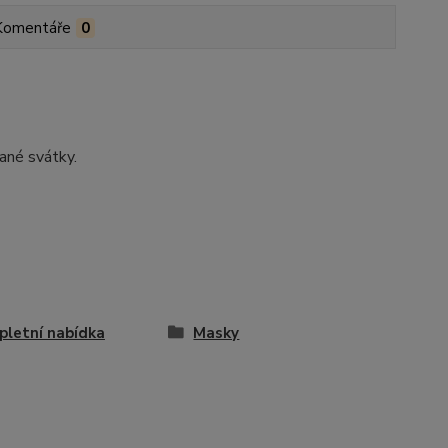
Komentáře
0
ané svátky.
letní nabídka
Masky