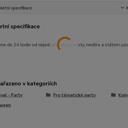
etní specifikace
tní specifikace
me do 24 hodin od objednání mimo soboty, neděle a státem uzn
zařazeno v kategoriích
val - Party
Pro tématické party
Komp
oween