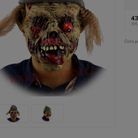
43
355
Číslo p