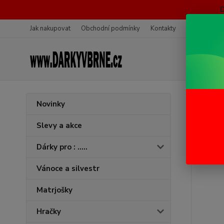
Jak nakupovat
Obchodní podmínky
Kontakty
Ochrana oso
Úvod
K
Novinky
Mask
Slevy a akce
Dárky pro : .....
Vánoce a silvestr
Matrjošky
Hračky