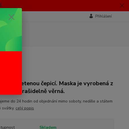
.
Přihlášení
ola s pletenou čepicí. Maska je vyrobená z
xu a je strašidelně věrná.
jeme do 24 hodin od objednání mimo soboty, neděle a státem
 svátky.
celý popis
tupnost
Skladem