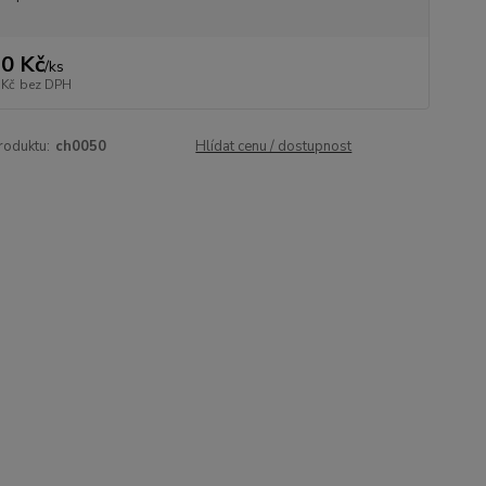
0 Kč
/
ks
 Kč
bez DPH
roduktu:
ch0050
Hlídat cenu / dostupnost