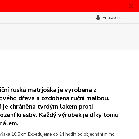
.
Přihlášení
iční ruská matrjoška je vyrobena z
ového dřeva a ozdobena ruční malbou,
á je chráněna tvrdým lakem proti
ození kresby. Každý výrobek je díky tomu
inálem.
ívýška 10,5 cm Expedujeme do 24 hodin od objednání mimo