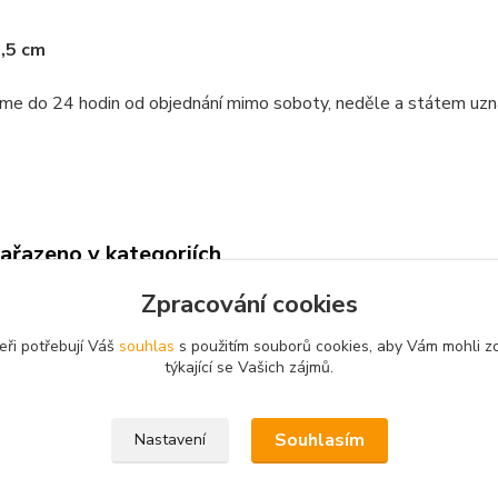
,5 cm
me do 24 hodin od objednání mimo soboty, neděle a státem uzn
zařazeno v kategoriích
Zpracování cookies
ošky
Kompletní nabídka
eři potřebují Váš
souhlas
s použitím souborů cookies, aby Vám mohli z
týkající se Vašich zájmů.
© 2003 - 2026
www.darkyvbrne.cz
Souhlasím
Nastavení