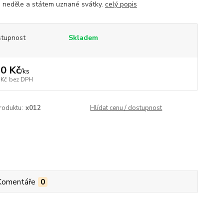
, neděle a státem uznané svátky.
celý popis
tupnost
Skladem
0 Kč
/
ks
 Kč
bez DPH
roduktu:
x012
Hlídat cenu / dostupnost
Komentáře
0