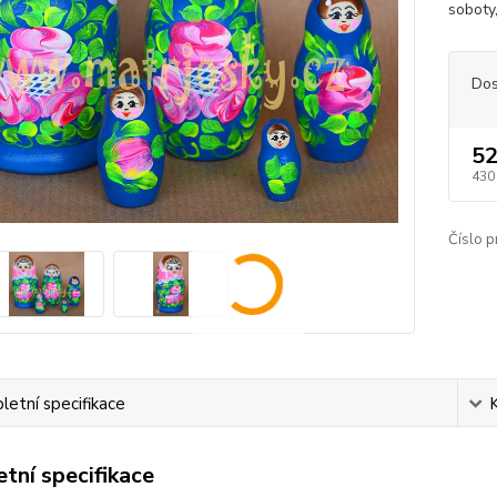
soboty
Dos
52
430
Číslo p
etní specifikace
tní specifikace