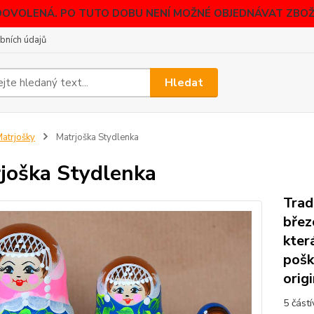
DOVOLENÁ. PO TUTO DOBU NENÍ MOŽNÉ OBJEDNÁVAT ZBOŽÍ
bních údajů
Hledat
atrjošky
Matrjoška Stydlenka
joška Stydlenka
Trad
břez
kter
pošk
orig
5 část