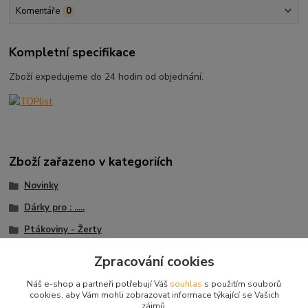
Komentáře
0
Kompletní specifikace
Zboží expedujeme do 24 hodin od objednání.
Zboží zařazeno v kategoriích
Novinky
Dárky pro : .....
Ptákoviny - Žerty
Kompletní nabídka
Zpracování cookies
Zvířecí havěť
Náš e-shop a partneři potřebují Váš
souhlas
s použitím souborů
cookies, aby Vám mohli zobrazovat informace týkající se Vašich
zájmů.