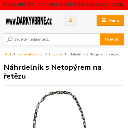
DOVOLENÁ. PO TUTO DOBU NENÍ MOŽNÉ OBJEDNÁVAT ZBOŽÍ.
Menu
Hledat
Úvod
Karneval - Party
Bižuterie
Náhrdelník s Netopýrem na řetězu
Náhrdelník s Netopýrem na
řetězu