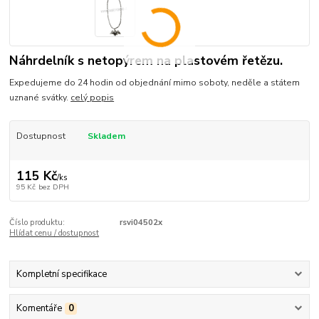
Náhrdelník s netopýrem na plastovém řetězu.
Expedujeme do 24 hodin od objednání mimo soboty, neděle a státem
uznané svátky.
celý popis
Dostupnost
Skladem
115 Kč
/
ks
95 Kč
bez DPH
Číslo produktu:
rsvi04502x
Hlídat cenu / dostupnost
Kompletní specifikace
Komentáře
0