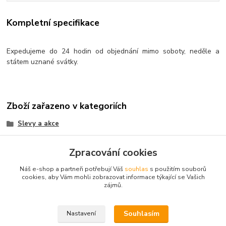
Kompletní specifikace
Expedujeme do 24 hodin od objednání mimo soboty, neděle a
státem uznané svátky.
Zboží zařazeno v kategoriích
Slevy a akce
Karneval - Party
Zpracování cookies
Pro tématické party
Náš e-shop a partneři potřebují Váš
souhlas
s použitím souborů
Kompletní nabídka
cookies, aby Vám mohli zobrazovat informace týkající se Vašich
zájmů.
Bižuterie
Čarodějnice
Souhlasím
Nastavení
Halloween