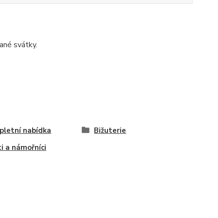
ané svátky.
letní nabídka
Bižuterie
ti a námořníci