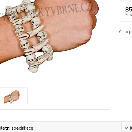
85
70 
Číslo p
etní specifikace