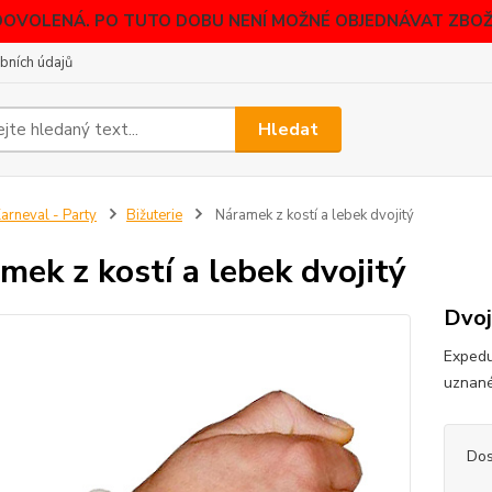
DOVOLENÁ. PO TUTO DOBU NENÍ MOŽNÉ OBJEDNÁVAT ZBOŽÍ
bních údajů
Hledat
arneval - Party
Bižuterie
Náramek z kostí a lebek dvojitý
mek z kostí a lebek dvojitý
Dvoj
Expedu
uznané
Dos