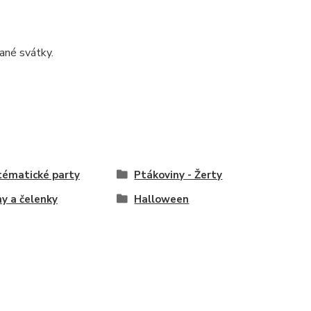
ané svátky.
tématické party
Ptákoviny - Žerty
y a čelenky
Halloween