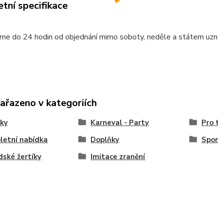
tní specifikace
me do 24 hodin od objednání mimo soboty, neděle a státem uzn
zařazeno v kategoriích
ky
Karneval - Party
Pro 
etní nabídka
Doplňky
Spon
ské žertíky
Imitace zranění