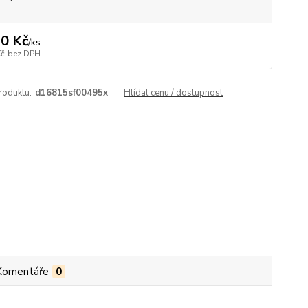
0 Kč
/
ks
Kč
bez DPH
roduktu:
d16815sf00495x
Hlídat cenu / dostupnost
Komentáře
0