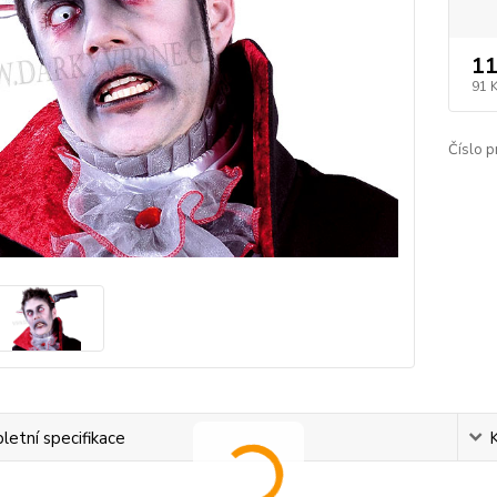
11
91 
Číslo p
etní specifikace