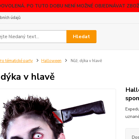
DOVOLENÁ. PO TUTO DOBU NENÍ MOŽNÉ OBJEDNÁVAT ZBOŽÍ
bních údajů
Hledat
ro tématické party
Halloween
Nůž, dýka v hlavě
 dýka v hlavě
Hall
spon
Expedu
uznané
Dos