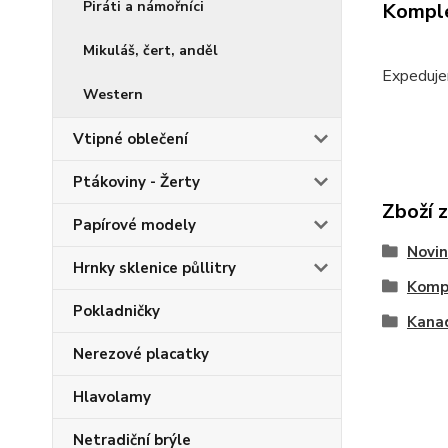
Piráti a námořníci
Komple
Mikuláš, čert, anděl
Expeduje
Western
Vtipné oblečení
Ptákoviny - Žerty
Zboží 
Papírové modely
Novin
Hrnky sklenice půllitry
Kompl
Pokladničky
Kanad
Nerezové placatky
Hlavolamy
Netradiční brýle