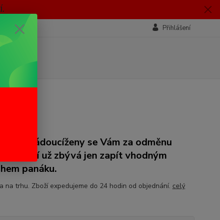
.
Přihlášení
líznutí žádoucíženy se Vám za odměnu
kne. Nyní už zbývá jen zapít vhodným
hem panáku.
a na trhu. Zboží expedujeme do 24 hodin od objednání.
celý