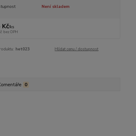
tupnost
Není skladem
 Kč
/
ks
Kč
bez DPH
roduktu:
het023
Hlídat cenu / dostupnost
Komentáře
0