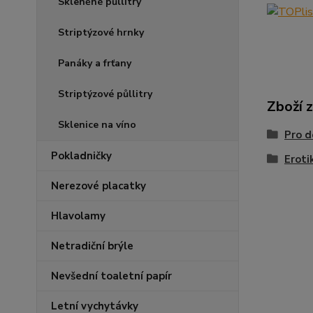
Skleněné půllitry
Striptýzové hrnky
Panáky a frťany
Striptýzové půllitry
Zboží 
Sklenice na víno
Pro d
Pokladničky
Eroti
Nerezové placatky
Hlavolamy
Netradiční brýle
Nevšední toaletní papír
Letní vychytávky