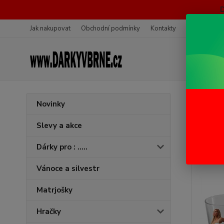
Jak nakupovat
Obchodní podmínky
Kontakty
Ochrana oso
Úvod
H
Novinky
Paná
Slevy a akce
Dárky pro : .....
Vánoce a silvestr
Matrjošky
Hračky