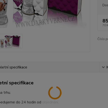
Dos
85
70 
Číslo p
etní specifikace
tní specifikace
a trhu.
pedujeme do 24 hodin od objednání.