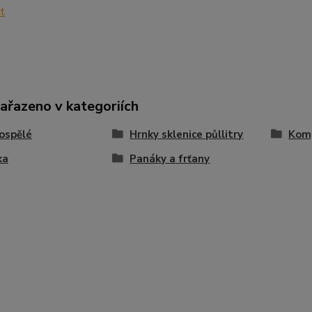
zařazeno v kategoriích
ospělé
Hrnky sklenice půllitry
Komp
ka
Panáky a frťany