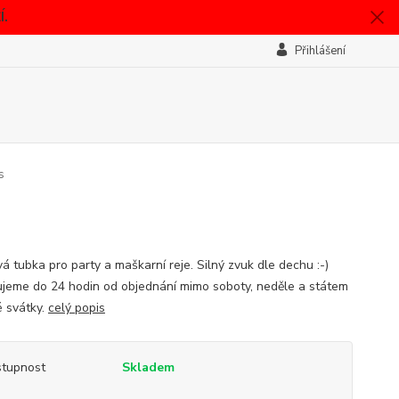
.
Přihlášení
s
á tubka pro party a maškarní reje. Silný zvuk dle dechu :-)
jeme do 24 hodin od objednání mimo soboty, neděle a státem
 svátky.
celý popis
tupnost
Skladem