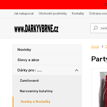
Jak nakupovat
Obchodní podmínky
Kontakty
Ochrana oso
Úvod
D
Novinky
Part
Slevy a akce
Dárky pro : .....
Zamilované
Narozeniny kulatiny
Svatby a Rozlučky