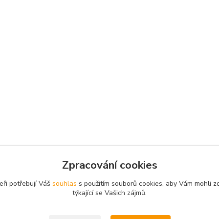
Zpracování cookies
eři potřebují Váš
souhlas
s použitím souborů cookies, aby Vám mohli z
týkající se Vašich zájmů.
© 2003 - 2026
www.darkyvbrne.cz