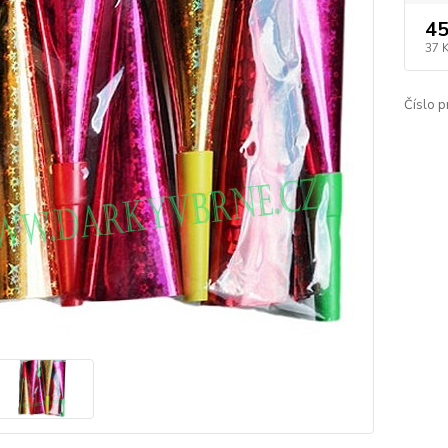
45
37 
Číslo p