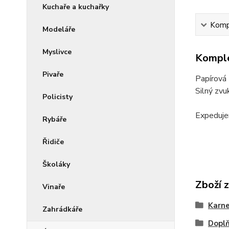
Kuchaře a kuchařky
Kompl
Modeláře
Myslivce
Komple
Pivaře
Papírová 
Silný zvu
Policisty
Expeduje
Rybáře
Řidiče
Školáky
Zboží 
Vinaře
Karne
Zahrádkáře
Dopl