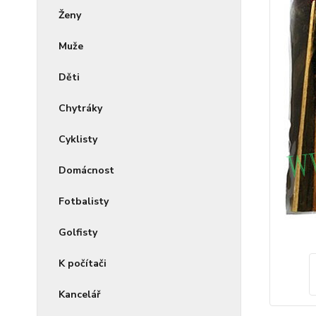
Ženy
Muže
Děti
Chytráky
Cyklisty
Domácnost
Fotbalisty
Golfisty
K počítači
Kancelář