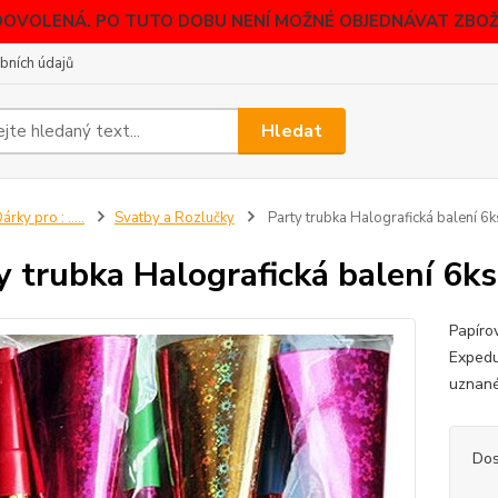
DOVOLENÁ. PO TUTO DOBU NENÍ MOŽNÉ OBJEDNÁVAT ZBOŽÍ
bních údajů
Hledat
árky pro : .....
Svatby a Rozlučky
Party trubka Halografická balení 6k
y trubka Halografická balení 6ks
Papírov
Expedu
uznané
Dos