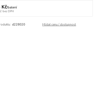
 Kč
/
balení
Kč
bez DPH
roduktu:
d228020
Hlídat cenu / dostupnost