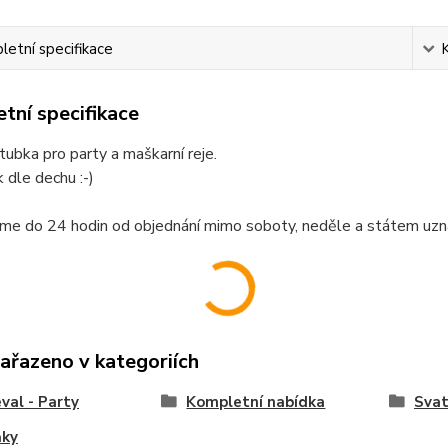
etní specifikace
tní specifikace
tubka pro party a maškarní reje.
k dle dechu :-)
me do 24 hodin od objednání mimo soboty, neděle a státem uzn
zařazeno v kategoriích
val - Party
Kompletní nabídka
Svat
ňky