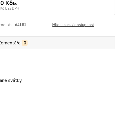
0 Kč
/
ks
 Kč
bez DPH
roduktu:
d4181
Hlídat cenu / dostupnost
Komentáře
0
ané svátky.