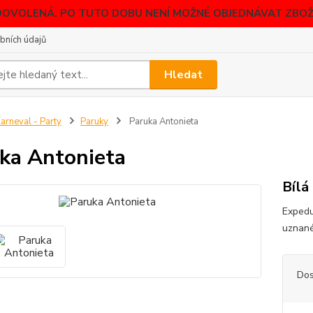
DOVOLENÁ. PO TUTO DOBU NENÍ MOŽNÉ OBJEDNÁVAT ZBOŽÍ
bních údajů
Hledat
arneval - Party
Paruky
Paruka Antonieta
ka Antonieta
Bílá
Expedu
uznané
Dos