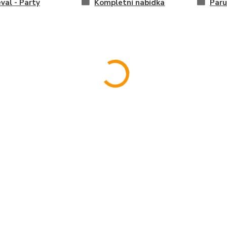
val - Party
Kompletní nabídka
Paru