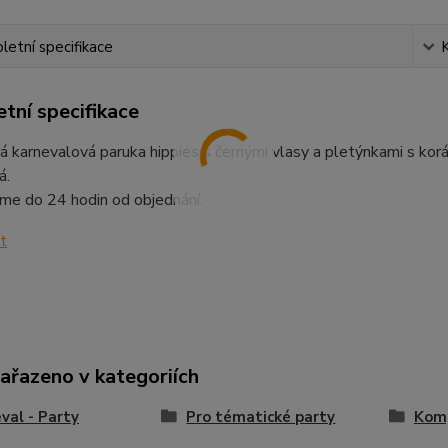
etní specifikace
tní specifikace
 karnevalová paruka hippies s černými vlasy a pletýnkami s korá
á.
me do 24 hodin od objednání.
zařazeno v kategoriích
val - Party
Pro tématické party
Komp