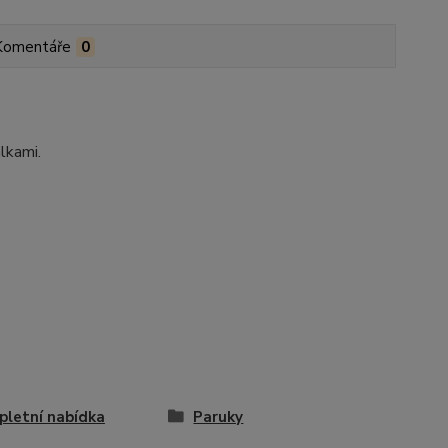
Komentáře
0
lkami.
letní nabídka
Paruky