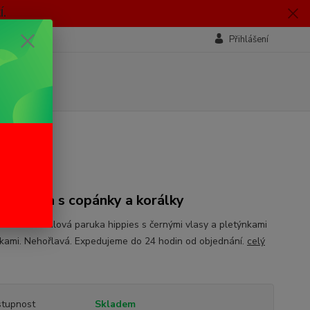
.
Přihlášení
á paruka s copánky a korálky
cká karnevalová paruka hippies s černými vlasy a pletýnkami
lkami. Nehořlavá. Expedujeme do 24 hodin od objednání.
celý
tupnost
Skladem