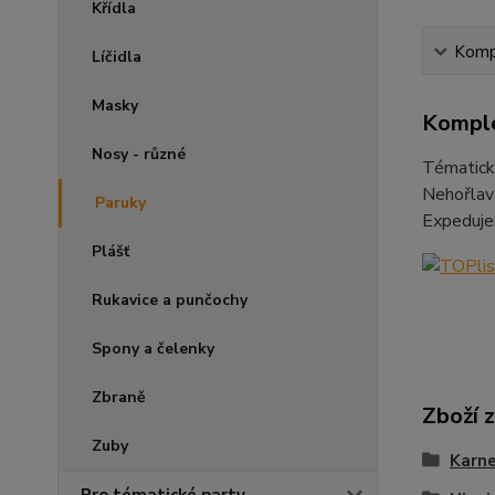
Křídla
Kompl
Líčidla
Masky
Komple
Nosy - různé
Tématická
Nehořlav
Paruky
Expeduje
Plášť
Rukavice a punčochy
Spony a čelenky
Zbraně
Zboží 
Zuby
Karne