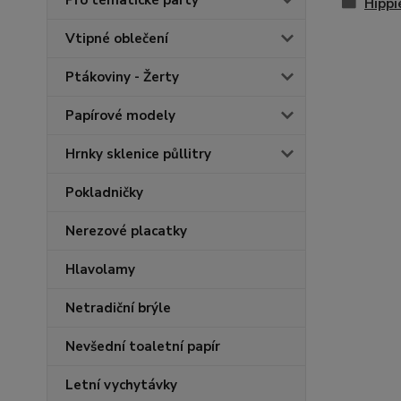
Pro tématické party
Hippi
Vtipné oblečení
Ptákoviny - Žerty
Papírové modely
Hrnky sklenice půllitry
Pokladničky
Nerezové placatky
Hlavolamy
Netradiční brýle
Nevšední toaletní papír
Letní vychytávky