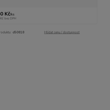
0 Kč
/
ks
 Kč
bez DPH
roduktu:
d50818
Hlídat cenu / dostupnost