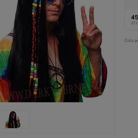
45
372
Číslo p