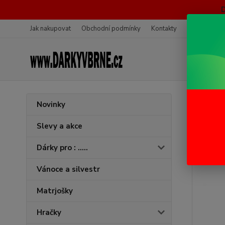
Jak nakupovat
Obchodní podmínky
Kontakty
Ochrana oso
Úvod
K
Novinky
Paru
Slevy a akce
Dárky pro : .....
Vánoce a silvestr
Matrjošky
Hračky