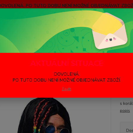
DOVOLENÁ. PO TUTO DOBU NENÍ MOŽNÉ OBJEDNÁVAT ZBOŽÍ
bních údajů
Hledat
arneval - Party
Paruky
Paruka Hippie
AKTUÁLNÍ SITUACE
ka Hippie
DOVOLENÁ.
PO TUTO DOBU NENÍ MOŽNÉ OBJEDNÁVAT ZBOŽÍ.
Čern
Zavřít
Témati
s korá
popis
Dos