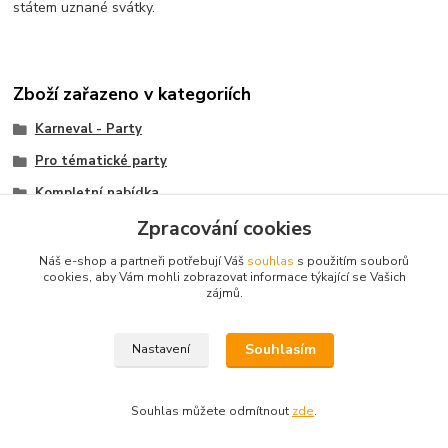
státem uznané svátky.
Zboží zařazeno v kategoriích
Karneval - Party
Pro tématické party
Kompletní nabídka
Zpracování cookies
Paruky
Mikuláš, čert, anděl
Náš e-shop a partneři potřebují Váš
souhlas
s použitím souborů
cookies, aby Vám mohli zobrazovat informace týkající se Vašich
zájmů.
Souhlasím
Nastavení
© 2003 - 2026
www.darkyvbrne.cz
Souhlas můžete odmítnout
zde
.
© 2003 - 2026 www.darkyvbrne.cz
Vytvořeno na
Eshop-rychle.cz