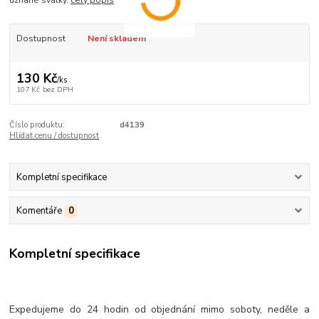
uznané svátky.
celý popis
Dostupnost
Není skladem
130 Kč
/
ks
107 Kč
bez DPH
Číslo produktu:
d4139
Hlídat cenu / dostupnost
Kompletní specifikace
Komentáře
0
Kompletní specifikace
Expedujeme do 24 hodin od objednání mimo soboty, neděle a