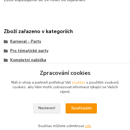
Zboží zařazeno v kategoriích
Karneval - Party
Pro tématické party
Kompletní nabídka
Paruky
Zpracování cookies
Revival party
Náš e-shop a partneři potřebují Váš
souhlas
s použitím souborů
cookies, aby Vám mohli zobrazovat informace týkající se Vašich
zájmů.
© 2003 - 2026
www.darkyvbrne.cz
Souhlasím
Nastavení
© 2003 - 2026 www.darkyvbrne.cz
Souhlas můžete odmítnout
zde
.