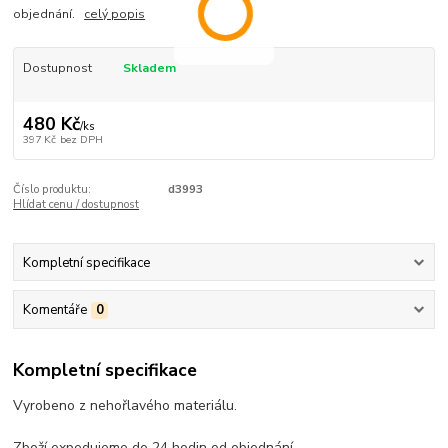
objednání.
celý popis
Dostupnost
Skladem
480 Kč
/
ks
397 Kč
bez DPH
Číslo produktu:
d3993
Hlídat cenu / dostupnost
Kompletní specifikace
Komentáře
0
Kompletní specifikace
Vyrobeno z nehořlavého materiálu.
Zboží expedujeme do 24 hodin od objednání.