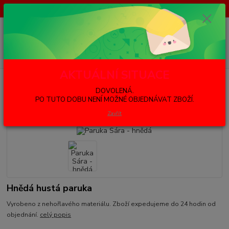
DOVOLENÁ. PO TUTO DOBU NENÍ MOŽNÉ OBJEDNÁVAT ZBOŽÍ.
Menu
Hledat
AKTUÁLNÍ SITUACE
Úvod
Karneval - Party
Paruky
Paruka Sára - hnědá
DOVOLENÁ.
Paruka Sára - hnědá
PO TUTO DOBU NENÍ MOŽNÉ OBJEDNÁVAT ZBOŽÍ.
Zavřít
Hnědá hustá paruka
Vyrobeno z nehořlavého materiálu. Zboží expedujeme do 24 hodin od
objednání.
celý popis