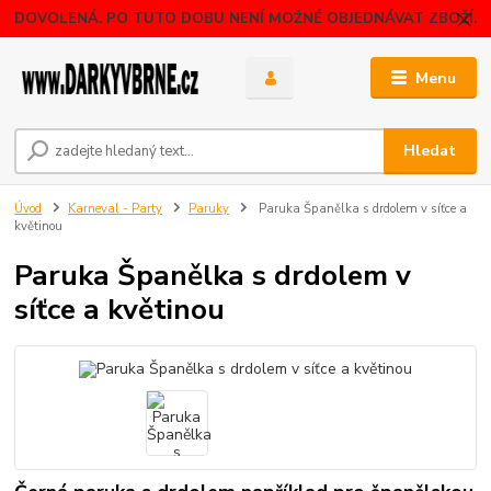
DOVOLENÁ. PO TUTO DOBU NENÍ MOŽNÉ OBJEDNÁVAT ZBOŽÍ.
Menu
Hledat
Úvod
Karneval - Party
Paruky
Paruka Španělka s drdolem v síťce a
květinou
Paruka Španělka s drdolem v
síťce a květinou