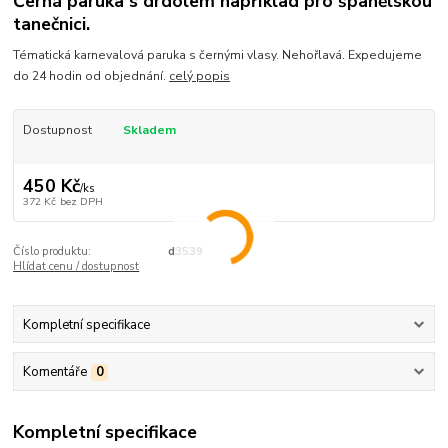
Černá paruka s drdolem například pro španělskou
tanečnici.
Tématická karnevalová paruka s černými vlasy. Nehořlavá. Expedujeme
do 24 hodin od objednání.
celý popis
Dostupnost
Skladem
450 Kč
/
ks
372 Kč
bez DPH
Číslo produktu:
d3539
Hlídat cenu / dostupnost
Kompletní specifikace
Komentáře
0
Kompletní specifikace