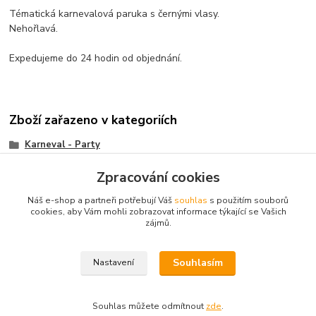
Tématická karnevalová paruka s černými vlasy.
Nehořlavá.
Expedujeme do 24 hodin od objednání.
Zboží zařazeno v kategoriích
Karneval - Party
Kompletní nabídka
Zpracování cookies
Paruky
Náš e-shop a partneři potřebují Váš
souhlas
s použitím souborů
cookies, aby Vám mohli zobrazovat informace týkající se Vašich
zájmů.
© 2003 - 2026
www.darkyvbrne.cz
Souhlasím
Nastavení
© 2003 - 2026 www.darkyvbrne.cz
Souhlas můžete odmítnout
zde
.