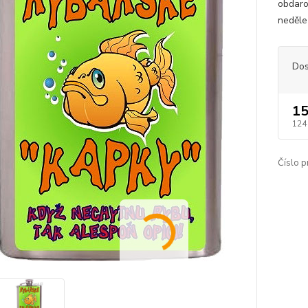
obdaro
neděle
Dos
15
124
Číslo p