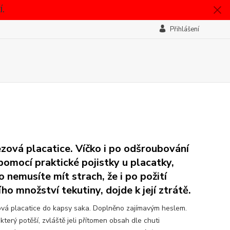
.
Přihlášení
zová placatice. Víčko i po odšroubování
 pomocí praktické pojistky u placatky,
o nemusíte mít strach, že i po požití
ího množství tekutiny, dojde k její ztrátě.
vá placatice do kapsy saka. Doplněno zajímavým heslem.
který potěší, zvláště jeli přítomen obsah dle chuti