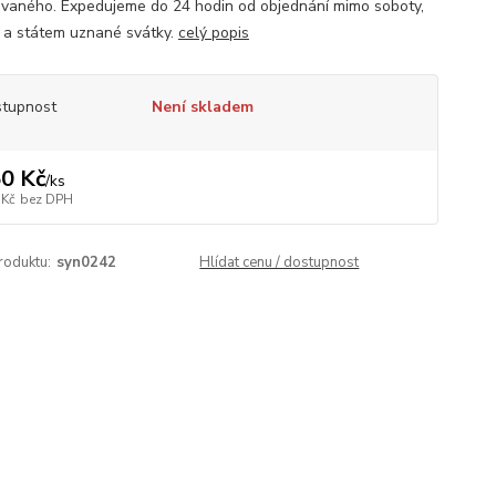
vaného. Expedujeme do 24 hodin od objednání mimo soboty,
 a státem uznané svátky.
celý popis
tupnost
Není skladem
0 Kč
/
ks
 Kč
bez DPH
roduktu:
syn0242
Hlídat cenu / dostupnost