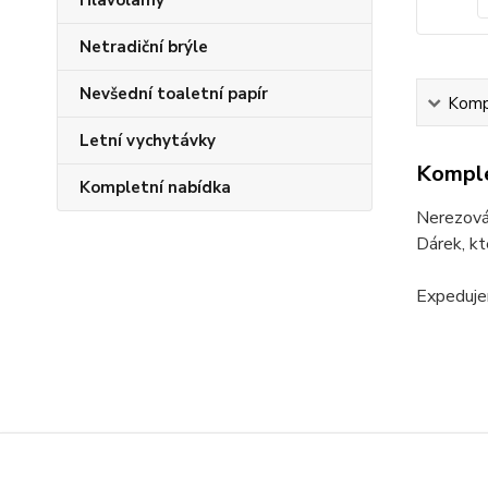
Hlavolamy
Netradiční brýle
Nevšední toaletní papír
Kompl
Letní vychytávky
Komple
Kompletní nabídka
Nerezová
Dárek, kt
Expeduje
Zboží 