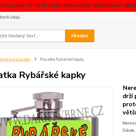
DOVOLENÁ. PO TUTO DOBU NENÍ MOŽNÉ OBJEDNÁVAT ZBOŽÍ
bních údajů
Hledat
erezové placatky
Placatka Rybářské kapky
atka Rybářské kapky
Nere
drží
prot
větš
Nerezo
Dárek, 