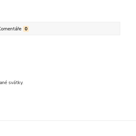
Komentáře
0
ané svátky.