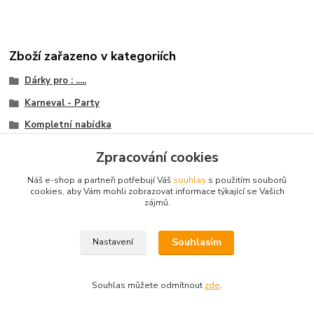
Zboží zařazeno v kategoriích
Dárky pro : .....
Karneval - Party
Kompletní nabídka
Ženy
Zpracování cookies
Doplňky
Náš e-shop a partneři potřebují Váš
souhlas
s použitím souborů
cookies, aby Vám mohli zobrazovat informace týkající se Vašich
zájmů.
© 2003 - 2026
www.darkyvbrne.cz
Souhlasím
Nastavení
© 2003 - 2026 www.darkyvbrne.cz
Souhlas můžete odmítnout
zde
.
Vytvořeno na
Eshop-rychle.cz