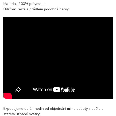
Materiál: 100% polyester
Údržba: Perte s prádlem podobné barvy
Expedujeme do 24 hodin od objednání mimo soboty, neděle a
státem uznané svátky.