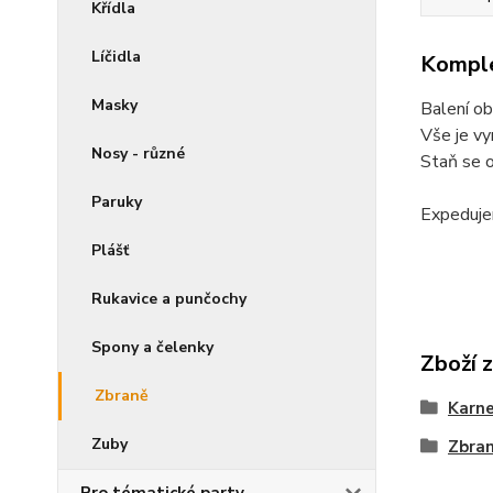
Křídla
Líčidla
Komple
Masky
Balení ob
Vše je vy
Nosy - různé
Staň se 
Paruky
Expeduje
Plášť
Rukavice a punčochy
Spony a čelenky
Zboží 
Zbraně
Karne
Zuby
Zbra