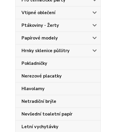
Pro tématické party
Vtipné oblečení
Ptákoviny - Žerty
Papírové modely
Hrnky sklenice půllitry
Pokladničky
Nerezové placatky
Hlavolamy
Netradiční brýle
Nevšední toaletní papír
Letní vychytávky