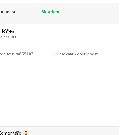
tupnost
Skladem
 Kč
/
ks
Kč
bez DPH
roduktu:
ra869103
Hlídat cenu / dostupnost
Komentáře
0