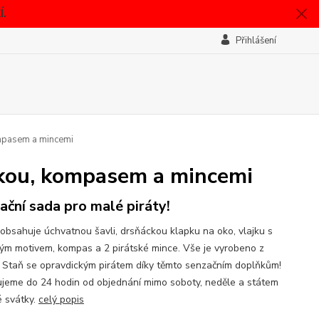
.
Přihlášení
ompasem a mincemi
ajkou, kompasem a mincemi
ační sada pro malé piráty!
 obsahuje úchvatnou šavli, drsňáckou klapku na oko, vlajku s
kým motivem, kompas a 2 pirátské mince. Vše je vyrobeno z
. Staň se opravdickým pirátem díky těmto senzačním doplňkům!
jeme do 24 hodin od objednání mimo soboty, neděle a státem
 svátky.
celý popis