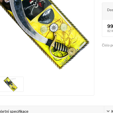
Dos
99
82 
Číslo p
etní specifikace