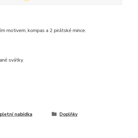
ským motivem, kompas a 2 pirátské mince.
ané svátky.
letní nabídka
Doplňky