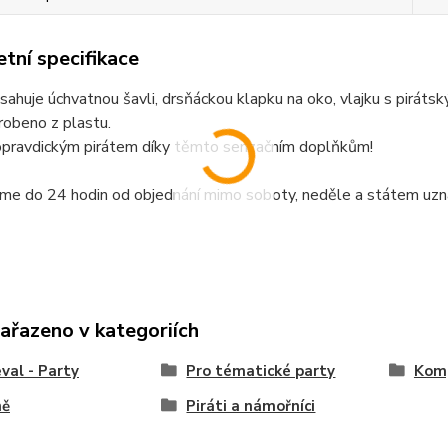
tní specifikace
sahuje úchvatnou šavli, drsňáckou klapku na oko, vlajku s pirát
robeno z plastu.
opravdickým pirátem díky těmto senzačním doplňkům!
me do 24 hodin od objednání mimo soboty, neděle a státem uzn
zařazeno v kategoriích
val - Party
Pro tématické party
Komp
ně
Piráti a námořníci