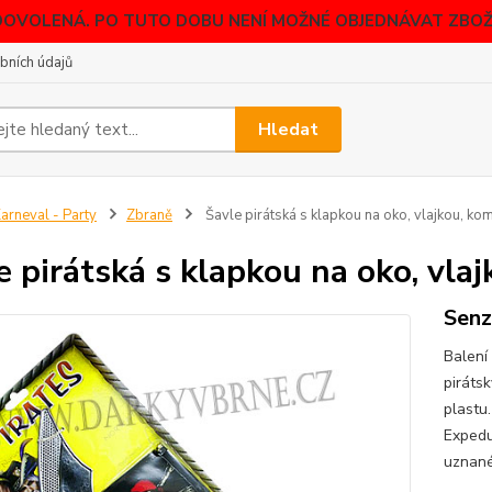
DOVOLENÁ. PO TUTO DOBU NENÍ MOŽNÉ OBJEDNÁVAT ZBOŽÍ
bních údajů
Hledat
arneval - Party
Zbraně
Šavle pirátská s klapkou na oko, vlajkou, k
e pirátská s klapkou na oko, vl
Senz
Balení
piráts
plastu
Expedu
uznané