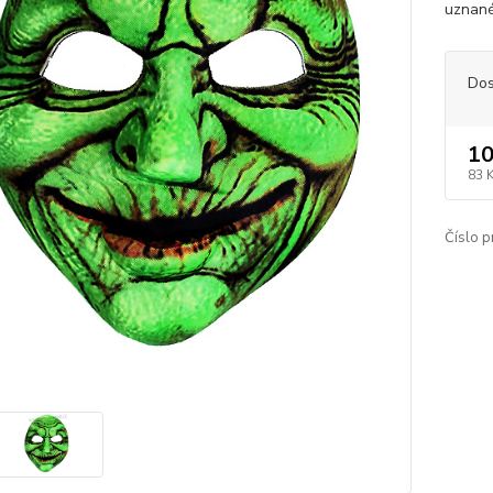
uznané
Dos
10
83 
Číslo p