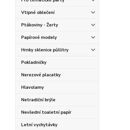
Pro tématické party
Vtipné oblečení
Ptákoviny - Žerty
Papírové modely
Hrnky sklenice půllitry
Pokladničky
Nerezové placatky
Hlavolamy
Netradiční brýle
Nevšední toaletní papír
Letní vychytávky