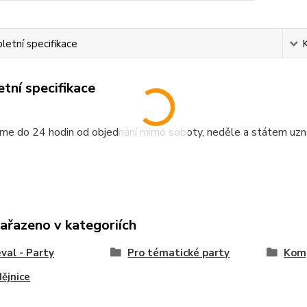
etní specifikace
tní specifikace
me do 24 hodin od objednání mimo soboty, neděle a státem uzn
zařazeno v kategoriích
val - Party
Pro tématické party
Komp
ějnice