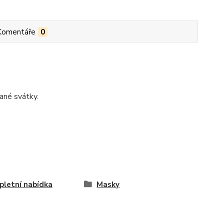
Komentáře
0
ané svátky.
letní nabídka
Masky