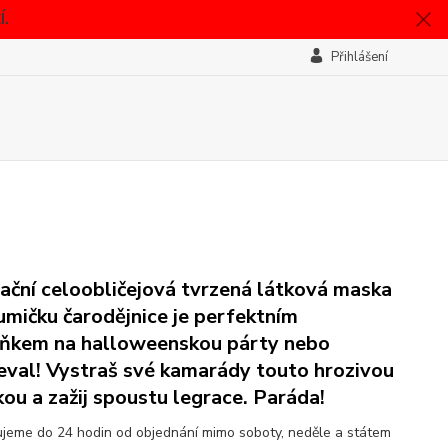
.
Přihlášení
ační celoobličejová tvrzená látková maska
umičku čarodějnice je perfektním
ňkem na halloweenskou párty nebo
eval! Vystraš své kamarády touto hrozivou
ou a zažij spoustu legrace. Paráda!
jeme do 24 hodin od objednání mimo soboty, neděle a státem