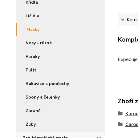
Křídla
Líčidla
Kompl
Masky
Komple
Nosy - různé
Paruky
Expeduje
Plášť
Rukavice a punčochy
Spony a čelenky
Zboží 
Zbraně
Karne
Zuby
Čarod