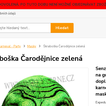
DOVOLENÁ. PO TUTO DOBU NENÍ MOŽNÉ OBJEDNÁVAT ZBOŽÍ
bních údajů
Hledat
arneval - Party
Masky
Škraboška Čarodějnice zelená
boška Čarodějnice zelená
Senz
na g
dopl
karn
mask
Expedu