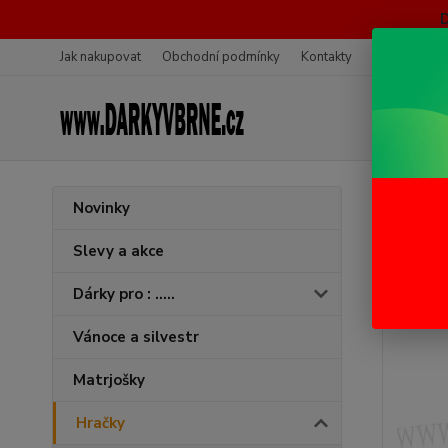
Jak nakupovat
Obchodní podmínky
Kontakty
Ochrana oso
Úvod
H
Novinky
Trak
Slevy a akce
Dárky pro : .....
Vánoce a silvestr
Matrjošky
Hračky