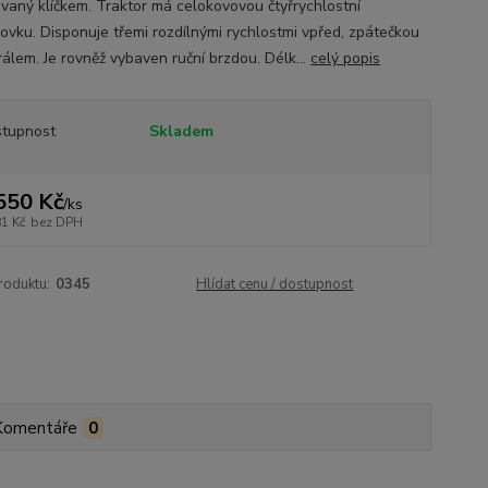
vaný klíčkem. Traktor má celokovovou čtyřrychlostní
ovku. Disponuje třemi rozdílnými rychlostmi vpřed, zpátečkou
rálem. Je rovněž vybaven ruční brzdou. Délk...
celý popis
tupnost
Skladem
550 Kč
/
ks
81 Kč
bez DPH
roduktu:
0345
Hlídat cenu / dostupnost
Komentáře
0