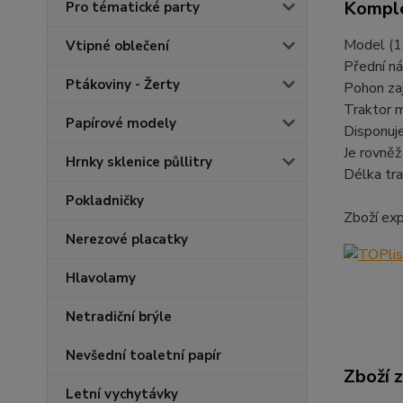
Komple
Pro tématické party
Model (1:
Vtipné oblečení
Přední ná
Ptákoviny - Žerty
Pohon zaj
Traktor 
Papírové modely
Disponuje
Je rovněž
Hrnky sklenice půllitry
Délka tra
Pokladničky
Zboží ex
Nerezové placatky
Hlavolamy
Netradiční brýle
Nevšední toaletní papír
Zboží 
Letní vychytávky