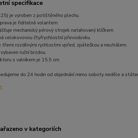
tní specifikace
25) je vyroben z potištěného plechu.
prava je řiditelná volantem.
išťuje mechanický pérový strojek natahovaný klíčkem.
má celokovovou čtyřrychlostní převodovku.
 třemi rozdílnými rychlostmi vpřed, zpátečkou a neutrálem.
 vybaven ruční brzdou.
ktoru s valníkem je 15,5 cm.
pedujeme do 24 hodin od objednání mimo soboty neděle a státe
zařazeno v kategoriích