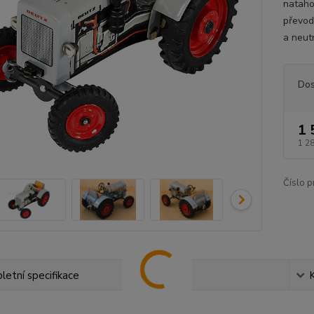
nataho
převod
a neut
Dos
1 
1 2
Číslo p
etní specifikace