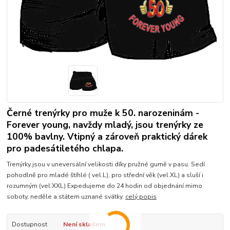
Černé trenýrky pro muže k 50. narozeninám -
Forever young, navždy mladý, jsou trenýrky ze
100% bavlny. Vtipný a zároveň praktický dárek
pro padesátiletého chlapa.
Trenýrky jsou v uneversální velikosti díky pružné gumě v pasu. Sedí
pohodlně pro mladé štíhlé ( vel.L), pro střední věk (vel.XL) a sluší i
rozumným (vel.XXL) Expedujeme do 24 hodin od objednání mimo
soboty, neděle a státem uznané svátky.
celý popis
Dostupnost
Není skladem