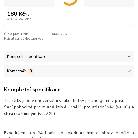
180 Kč
/
ks
149 Kč
bez DPH
Číslo produktu:
br33.755
Hlídat cenu / dostupnost
Kompletní specifikace
Komentáře
0
Kompletní specifikace
Trenýrky jsou v uneversální velikosti díky pružné gumě v pasu.
Sedí pohodlně pro mladé štíhlé ( vel.L), pro střední věk (vel.XL) a
sluší i rozumným (vel.XXL)
Expedujeme do 24 hodin od objednání mimo soboty, neděle a