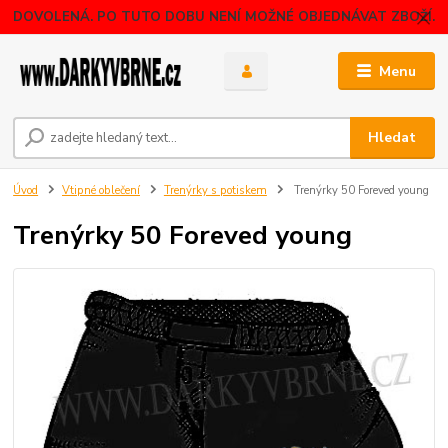
DOVOLENÁ. PO TUTO DOBU NENÍ MOŽNÉ OBJEDNÁVAT ZBOŽÍ.
Menu
Hledat
Úvod
Vtipné oblečení
Trenýrky s potiskem
Trenýrky 50 Foreved young
Trenýrky 50 Foreved young