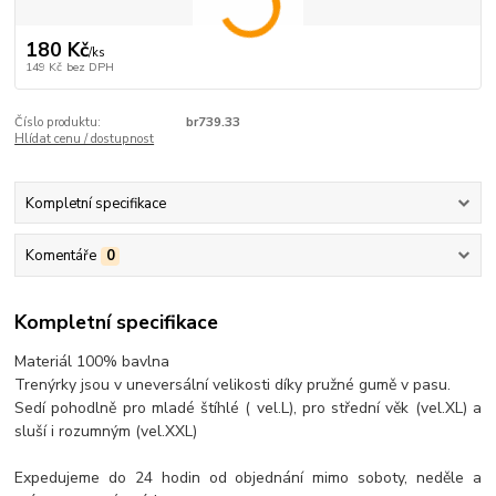
180 Kč
/
ks
149 Kč
bez DPH
Číslo produktu:
br739.33
Hlídat cenu / dostupnost
Kompletní specifikace
Komentáře
0
Kompletní specifikace
Materiál 100% bavlna
Trenýrky jsou v uneversální velikosti díky pružné gumě v pasu.
Sedí pohodlně pro mladé štíhlé ( vel.L), pro střední věk (vel.XL) a
sluší i rozumným (vel.XXL)
Expedujeme do 24 hodin od objednání mimo soboty, neděle a