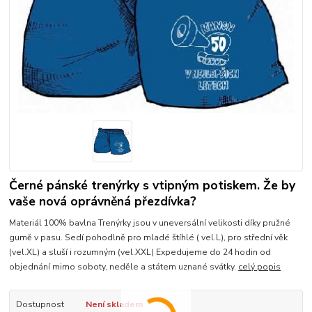
Černé pánské trenýrky s vtipným potiskem. Že by
vaše nová oprávněná přezdívka?
Materiál 100% bavlna Trenýrky jsou v uneversální velikosti díky pružné
gumě v pasu. Sedí pohodlně pro mladé štíhlé ( vel.L), pro střední věk
(vel.XL) a sluší i rozumným (vel.XXL) Expedujeme do 24 hodin od
objednání mimo soboty, neděle a státem uznané svátky.
celý popis
Dostupnost
Není skladem