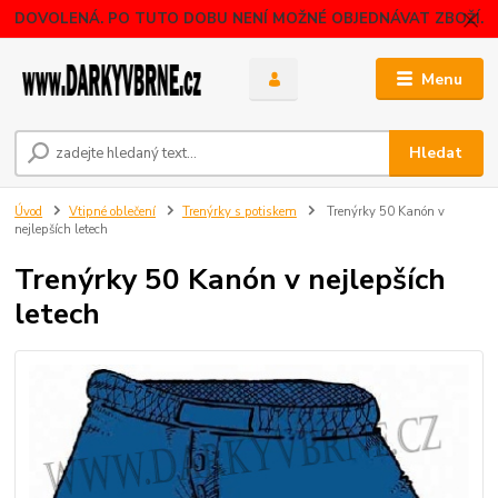
DOVOLENÁ. PO TUTO DOBU NENÍ MOŽNÉ OBJEDNÁVAT ZBOŽÍ.
Menu
Hledat
Úvod
Vtipné oblečení
Trenýrky s potiskem
Trenýrky 50 Kanón v
nejlepších letech
Trenýrky 50 Kanón v nejlepších
letech