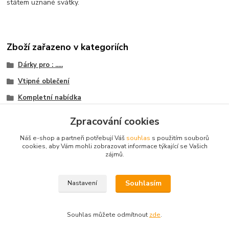
státem uznané svátky.
Zboží zařazeno v kategoriích
Dárky pro : .....
Vtipné oblečení
Kompletní nabídka
Narozeniny kulatiny
Zpracování cookies
Trenýrky s potiskem
Náš e-shop a partneři potřebují Váš
souhlas
s použitím souborů
cookies, aby Vám mohli zobrazovat informace týkající se Vašich
zájmů.
© 2003 - 2026
www.darkyvbrne.cz
Souhlasím
Nastavení
© 2003 - 2026 www.darkyvbrne.cz
Souhlas můžete odmítnout
zde
.
Vytvořeno na
Eshop-rychle.cz