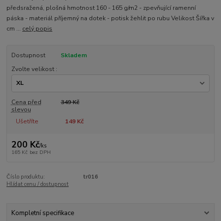
předsražená, plošná hmotnost 160 - 165 g/m2 - zpevňující ramenní
páska - materiál příjemný na dotek - potisk žehlit po rubu Velikost Šířka v
cm ...
celý popis
Dostupnost
Skladem
Zvolte velikost :
Cena před
349 Kč
slevou
Ušetříte
149 Kč
200 Kč
/
ks
165 Kč
bez DPH
Číslo produktu:
tr016
Hlídat cenu / dostupnost
Kompletní specifikace