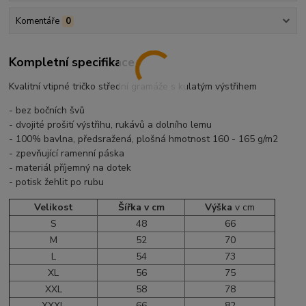
Komentáře
0
Kompletní specifikace
Kvalitní vtipné tričko střední gramáže s kulatým výstřihem
- bez bočních švů
- dvojité prošití výstřihu, rukávů a dolního lemu
- 100% bavlna, předsražená, plošná hmotnost 160 - 165 g/m2
- zpevňující ramenní páska
- materiál příjemný na dotek
- potisk žehlit po rubu
Velikost
Šířka v cm
Výška
v cm
S
48
66
M
52
70
L
54
73
XL
56
75
XXL
58
78
XXXL
66
82