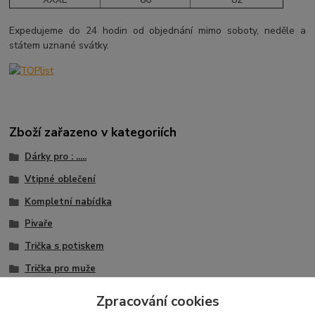
Expedujeme do 24 hodin od objednání mimo soboty, neděle a
státem uznané svátky.
Zboží zařazeno v kategoriích
Dárky pro : .....
Vtipné oblečení
Kompletní nabídka
Pivaře
Trička s potiskem
Trička pro muže
Trička Vtipné nápisy
Zpracování cookies
Trička záliby koníčky