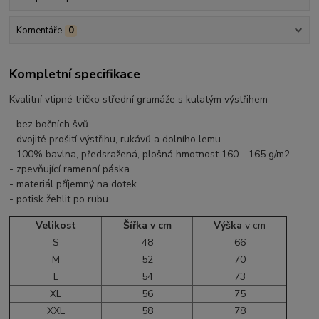
Komentáře
0
Kompletní specifikace
Kvalitní vtipné tričko střední gramáže s kulatým výstřihem
- bez bočních švů
- dvojité prošití výstřihu, rukávů a dolního lemu
- 100% bavlna, předsražená, plošná hmotnost 160 - 165 g/m2
- zpevňující ramenní páska
- materiál příjemný na dotek
- potisk žehlit po rubu
Velikost
Šířka v cm
Výška
v cm
S
48
66
M
52
70
L
54
73
XL
56
75
XXL
58
78