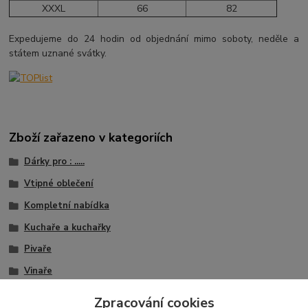
XXXL
66
82
Expedujeme do 24 hodin od objednání mimo soboty, neděle a
státem uznané svátky.
Zboží zařazeno v kategoriích
Dárky pro : .....
Vtipné oblečení
Kompletní nabídka
Kuchaře a kuchařky
Pivaře
Vinaře
Trička s potiskem
Zpracování cookies