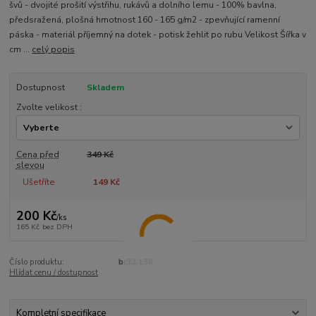
švů - dvojité prošití výstřihu, rukávů a dolního lemu - 100% bavlna,
předsražená, plošná hmotnost 160 - 165 g/m2 - zpevňující ramenní
páska - materiál příjemný na dotek - potisk žehlit po rubu Velikost Šířka v
cm ...
celý popis
Dostupnost
Skladem
Zvolte velikost :
Cena před
349 Kč
slevou
Ušetříte
149 Kč
200 Kč
/
ks
165 Kč
bez DPH
Číslo produktu:
br33.136
Hlídat cenu / dostupnost
Kompletní specifikace