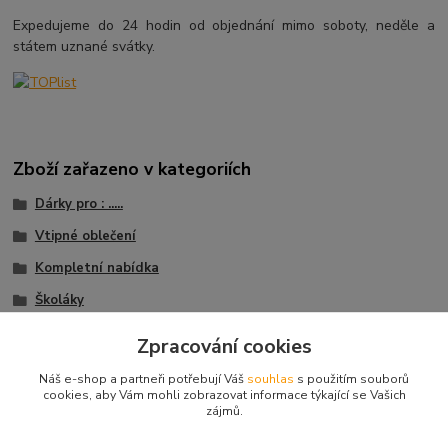
Expedujeme do 24 hodin od objednání mimo soboty, neděle a
státem uznané svátky.
Zboží zařazeno v kategoriích
Dárky pro : .....
Vtipné oblečení
Kompletní nabídka
Školáky
Trička s potiskem
Zpracování cookies
Trička Vtipné nápisy
Náš e-shop a partneři potřebují Váš
souhlas
s použitím souborů
cookies, aby Vám mohli zobrazovat informace týkající se Vašich
zájmů.