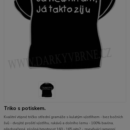
Triko s potiskem.
Kvalitní vtipné tričko střední gramáže s kulatým výstřihem - bez bočních
švů - dvojité prošití výstřihu, rukávů a dolního lemu - 100% bavlna,
předsražená, plošná hmotnost 160 - 165 g/m2 - zpevňující ramenní