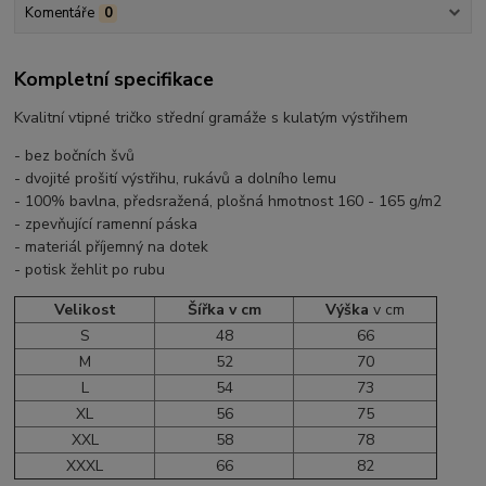
Komentáře
0
Kompletní specifikace
Kvalitní vtipné tričko střední gramáže s kulatým výstřihem
- bez bočních švů
- dvojité prošití výstřihu, rukávů a dolního lemu
- 100% bavlna, předsražená, plošná hmotnost 160 - 165 g/m2
- zpevňující ramenní páska
- materiál příjemný na dotek
- potisk žehlit po rubu
Velikost
Šířka v cm
Výška
v cm
S
48
66
M
52
70
L
54
73
XL
56
75
XXL
58
78
XXXL
66
82