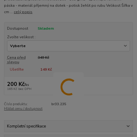
páska - materiál příjemný na dotek - potisk žehlit po rubu Velikost Šířka v
cm ...
celý popis
Dostupnost
Skladem
Zvolte velikost :
Cena před
349 Kč
slevou
Ušetříte
149 Kč
200 Kč
/
ks
165 Kč
bez DPH
Číslo produktu:
br33.235
Hlídat cenu / dostupnost
Kompletní specifikace