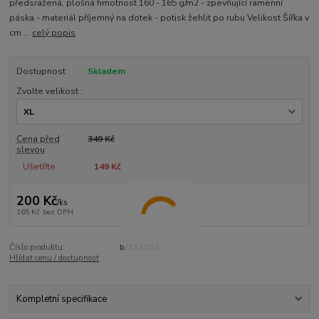
předsražená, plošná hmotnost 160 - 165 g/m2 - zpevňující ramenní
páska - materiál příjemný na dotek - potisk žehlit po rubu Velikost Šířka v
cm ...
celý popis
Dostupnost
Skladem
Zvolte velikost :
Cena před
349 Kč
slevou
Ušetříte
149 Kč
200 Kč
/
ks
165 Kč
bez DPH
Číslo produktu:
br33.1393
Hlídat cenu / dostupnost
Kompletní specifikace