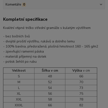
Komentáře
0
Kompletní specifikace
Kvalitní vtipné tričko střední gramáže s kulatým výstřihem
- bez bočních švů
- dvojité prošití výstřihu, rukávů a dolního lemu
- 100% bavlna, předsražená, plošná hmotnost 160 - 165 g/m2
- zpevňující ramenní páska
- materiál příjemný na dotek
- potisk žehlit po rubu
Velikost
Šířka v cm
Výška
v cm
S
48
66
M
52
70
L
54
73
XL
56
75
XXL
58
78
XXXL
66
82