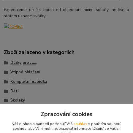
Expedujeme do 24 hodin od objednání mimo soboty, neděle a
státem uznané svátky.
Zboží zařazeno v kategoriích
Dárky pro : .....
Vtipné oblečení
Kompletní nabídka
Děti
Školáky
Trička s potiskem
Zpracování cookies
Trička Vtipné nápisy
Náš e-shop a partneři potřebují Váš
souhlas
s použitím souborů
cookies, aby Vám mohli zobrazovat informace týkající se Vašich