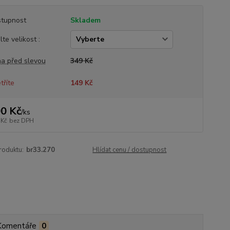
tupnost
Skladem
lte velikost :
a před slevou
349 Kč
tříte
149 Kč
0 Kč
/
ks
 Kč
bez DPH
roduktu:
br33.270
Hlídat cenu / dostupnost
Komentáře
0