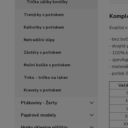
Trička záliby koníčky
Trenýrky s potiskem
Komple
Kalhotky s potiskem
Kvalitní 
- bez boč
Netradiční slipy
- dvojité
Zástěry s potiskem
- 100% b
- zpevňuj
Noční košile s potiskem
- materiá
- potisk 
Triko - tričko na lahev
Veli
Kravaty s potiskem
Ptákoviny - Žerty
Papírové modely
X
X
Hrnky sklenice půllitry