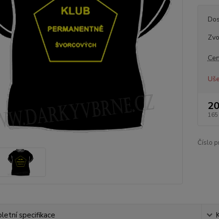
Dos
Zvo
Cen
Uše
20
165
Číslo p
etní specifikace