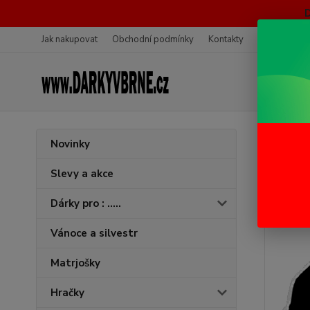
Jak nakupovat
Obchodní podmínky
Kontakty
Ochrana oso
Úvod
V
Novinky
Trič
Slevy a akce
Dárky pro : .....
Vánoce a silvestr
Matrjošky
Hračky