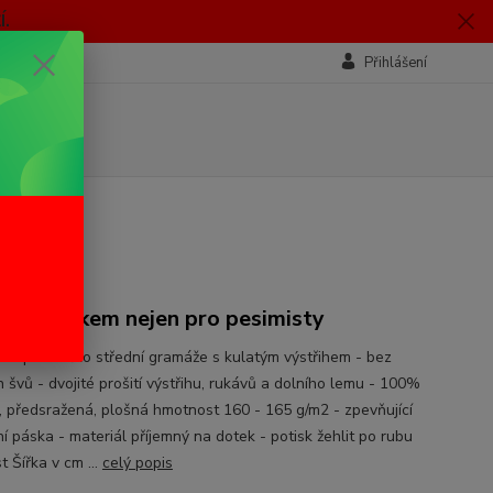
.
Přihlášení
ých
h
o s potiskem nejen pro pesimisty
í vtipné tričko střední gramáže s kulatým výstřihem - bez
 švů - dvojité prošití výstřihu, rukávů a dolního lemu - 100%
, předsražená, plošná hmotnost 160 - 165 g/m2 - zpevňující
í páska - materiál příjemný na dotek - potisk žehlit po rubu
t Šířka v cm ...
celý popis