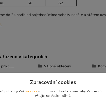
XL
66
82
me do 24 hodin od objednání mimo soboty, neděle a státem uzn
zařazeno v kategoriích
pro : .....
Vtipné oblečení
Komp
e
Trička s potiskem
Trič
Zpracování cookies
eři potřebují Váš
souhlas
s použitím souborů cookies, aby Vám mohli z
týkající se Vašich zájmů.