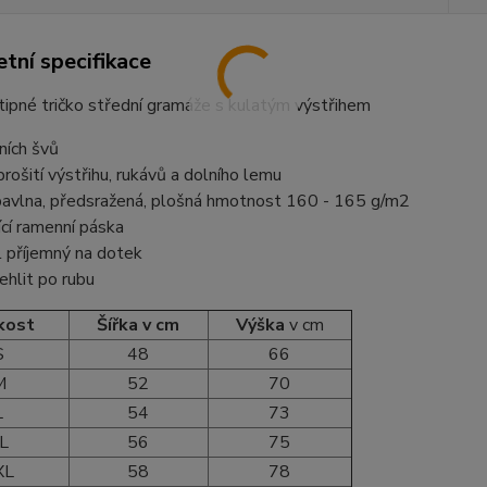
tní specifikace
vtipné tričko střední gramáže s kulatým výstřihem
ních švů
 prošití výstřihu, rukávů a dolního lemu
avlna, předsražená, plošná hmotnost 160 - 165 g/m2
ící ramenní páska
l příjemný na dotek
žehlit po rubu
kost
Šířka v cm
Výška
v cm
S
48
66
M
52
70
L
54
73
L
56
75
XL
58
78