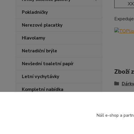
XX
Pokladničky
Expeduje
Nerezové placatky
Hlavolamy
Netradiční brýle
Nevšední toaletní papír
Zboží 
Letní vychytávky
Dárky 
Kompletní nabídka
Pivař
Náš e-shop a partn