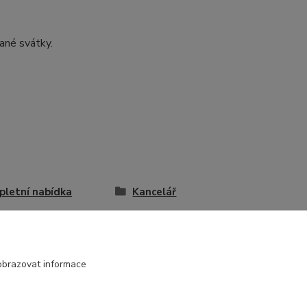
ané svátky.
letní nabídka
Kancelář
ka Vtipné nápisy
obrazovat informace