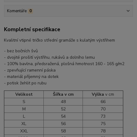
Komentáře
0
Kompletní specifikace
Kvalitní vtipné tričko střední gramáže s kulatým výstřihem
- bez bočních švů
- dvojité prošití výstřihu, rukávů a dolního lemu
- 100% bavlna, předsražená, plošná hmotnost 160 - 165 g/m2
- zpevňující ramenní páska
- materiál příjemný na dotek
- potisk žehlit po rubu
Velikost
Šířka v cm
Výška
v cm
S
48
66
M
52
70
L
54
73
XL
56
75
XXL
58
78