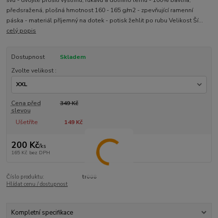
švů - dvojité prošití výstřihu, rukávů a dolního lemu - 100% bavlna,
předsražená, plošná hmotnost 160 - 165 g/m2 - zpevňující ramenní
páska - materiál příjemný na dotek - potisk žehlit po rubu Velikost Ší...
celý popis
Dostupnost
Skladem
Zvolte velikost :
Cena před
349 Kč
slevou
Ušetříte
149 Kč
200 Kč
/
ks
165 Kč
bez DPH
Číslo produktu:
tr008
Hlídat cenu / dostupnost
Kompletní specifikace