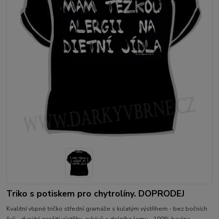
Triko s potiskem pro chytrolíny. DOPRODEJ
Kvalitní vtipné tričko střední gramáže s kulatým výstřihem - bez bočních