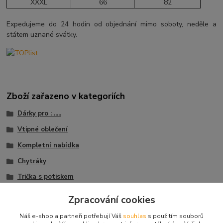
XXXL
66
82
Expedujeme do 24 hodin od objednání mimo soboty, neděle a
státem uznané svátky.
Zboží zařazeno v kategoriích
Dárky pro : .....
Vtipné oblečení
Kompletní nabídka
Chytráky
Trička s potiskem
Trička pro muže
Zpracování cookies
Trička Vtipné nápisy
Náš e-shop a partneři potřebují Váš
souhlas
s použitím souborů