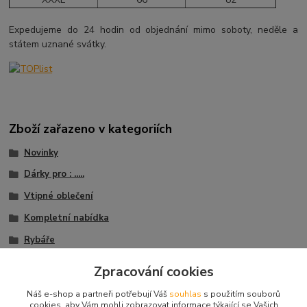
Expedujeme do 24 hodin od objednání mimo soboty, neděle a
státem uznané svátky.
Zboží zařazeno v kategoriích
Novinky
Dárky pro : .....
Vtipné oblečení
Kompletní nabídka
Rybáře
Trička s potiskem
Zpracování cookies
Trička záliby koníčky
Náš e-shop a partneři potřebují Váš
souhlas
s použitím souborů
cookies, aby Vám mohli zobrazovat informace týkající se Vašich