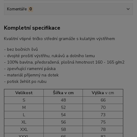
Komentáře
0
Kompletní specifikace
Kvalitní vtipné tričko střední gramáže s kulatým výstřihem
- bez bočních švů
- dvojité prošití výstřihu, rukávů a dolního lemu
- 100% bavlna, předsražená, plošná hmotnost 160 - 165 g/m2
- zpevňující ramenní páska
- materiál příjemný na dotek
- potisk žehlit po rubu
Velikost
Šířka v cm
Výška
v cm
S
48
66
M
52
70
L
54
73
XL
56
75
XXL
58
78
XXXL
66
82