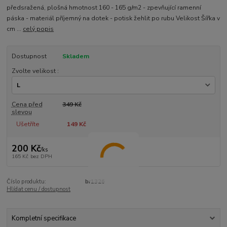
předsražená, plošná hmotnost 160 - 165 g/m2 - zpevňující ramenní
páska - materiál příjemný na dotek - potisk žehlit po rubu Velikost Šířka v
cm ...
celý popis
Dostupnost
Skladem
Zvolte velikost :
Cena před
349 Kč
slevou
Ušetříte
149 Kč
200 Kč
/
ks
165 Kč
bez DPH
Číslo produktu:
br1326
Hlídat cenu / dostupnost
Kompletní specifikace