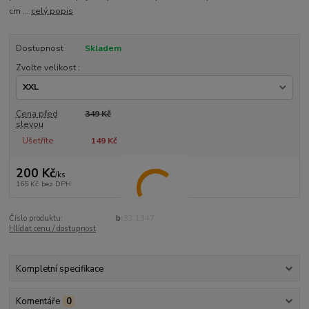
cm ...
celý popis
Dostupnost
Skladem
Zvolte velikost :
Cena před
349 Kč
slevou
Ušetříte
149 Kč
200 Kč
/
ks
165 Kč
bez DPH
Číslo produktu:
br33.1347
Hlídat cenu / dostupnost
Kompletní specifikace
Komentáře
0