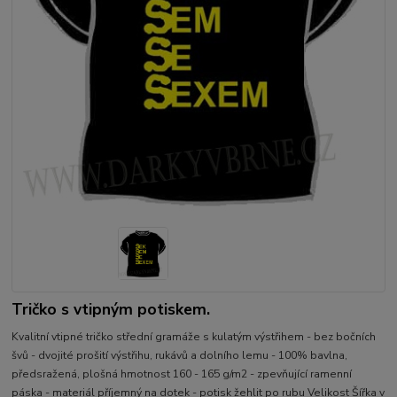
Tričko s vtipným potiskem.
Kvalitní vtipné tričko střední gramáže s kulatým výstřihem - bez bočních
švů - dvojité prošití výstřihu, rukávů a dolního lemu - 100% bavlna,
předsražená, plošná hmotnost 160 - 165 g/m2 - zpevňující ramenní
páska - materiál příjemný na dotek - potisk žehlit po rubu Velikost Šířka v