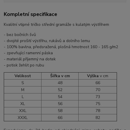
Kompletní specifikace
Kvalitní vtipné tričko střední gramáže s kulatým výstřihem
- bez bočních švů
- dvojité prošití výstřihu, rukávů a dolního lemu
- 100% bavlna, předsražená, plošná hmotnost 160 - 165 g/m2
- zpevňující ramenní páska
- materiál příjemný na dotek
- potisk žehlit po rubu
Velikost
Šířka v cm
Výška
v cm
S
48
66
M
52
70
L
54
73
XL
56
75
XXL
58
78
XXXL
66
82