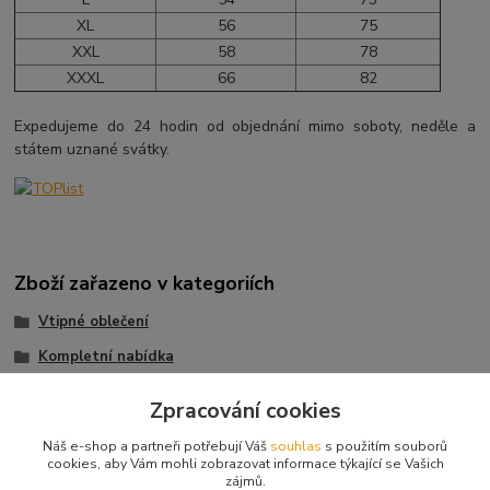
XL
56
75
XXL
58
78
XXXL
66
82
Expedujeme do 24 hodin od objednání mimo soboty, neděle a
státem uznané svátky.
Zboží zařazeno v kategoriích
Vtipné oblečení
Kompletní nabídka
Muže
Zpracování cookies
Trička s potiskem
Náš e-shop a partneři potřebují Váš
souhlas
s použitím souborů
Trička pro muže
cookies, aby Vám mohli zobrazovat informace týkající se Vašich
zájmů.