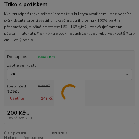
Triko s potiskem
Kvalitní vtipné tričko střední gramáže s kulatým výstřihem - bez bočních
švů - dvojité prošití výstřihu, rukávů a dolního lemu - 100% bavlna,
předsražená, plošná hmotnost 160 - 165 g/m2 - zpevňující ramenní
páska - materiál příjemný na dotek - potisk žehlit po rubu Velikost Šířka v
cm ...
celý popis
Dostupnost
Skladem
Zvolte velikost :
Cena před
349 Kč
slevou
Ušetříte
149 Kč
200 Kč
/
ks
165 Kč
bez DPH
Číslo produktu:
br1828.33
Hlídat cenu / dostupnost