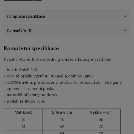
Kompletní specifikace
Komentáře
0
Kompletní specifikace
Kvalitní vtipné tričko střední gramáže s kulatým výstřihem
- bez bočních švů
- dvojité prošití výstřihu, rukávů a dolního lemu
- 100% bavlna, předsražená, plošná hmotnost 160 - 165 g/m2
- zpevňující ramenní páska
- materiál příjemný na dotek
- potisk žehlit po rubu
Velikost
Šířka v cm
Výška
v cm
S
48
66
M
52
70
L
54
73