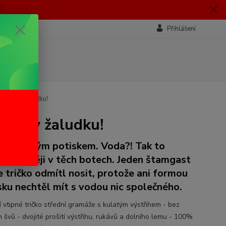
.
Přihlášení
tožpak v žaludku!
žpak v žaludku!
o s vtipným potiskem. Voda?! Tak to
vdu raději v těch botech. Jeden štamgast
e tričko odmítl nosit, protože ani formou
sku nechtěl mít s vodou nic společného.
í vtipné tričko střední gramáže s kulatým výstřihem - bez
 švů - dvojité prošití výstřihu, rukávů a dolního lemu - 100%