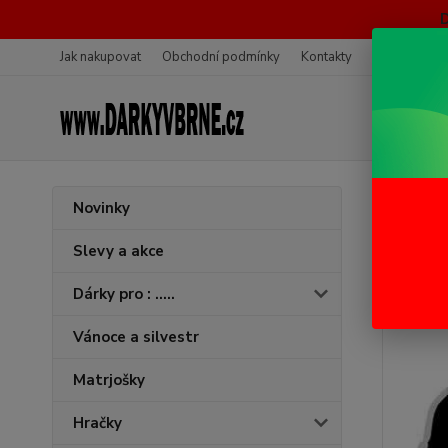
Jak nakupovat
Obchodní podmínky
Kontakty
Ochrana oso
Úvod
V
Novinky
Trič
Slevy a akce
Dárky pro : .....
Vánoce a silvestr
Matrjošky
Hračky