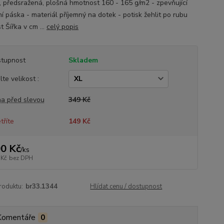
, předsražená, plošná hmotnost 160 - 165 g/m2 - zpevňující
í páska - materiál příjemný na dotek - potisk žehlit po rubu
t Šířka v cm ...
celý popis
tupnost
Skladem
lte velikost :
a před slevou
349 Kč
tříte
149 Kč
0 Kč
/
ks
 Kč
bez DPH
roduktu:
br33.1344
Hlídat cenu / dostupnost
Komentáře
0