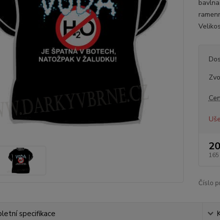
bavlna
ramenn
Velikos
Dos
Zvo
Cen
Uše
20
165
Číslo p
etní specifikace