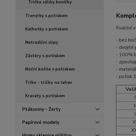
Trička záliby koníčky
Komple
Trenýrky s potiskem
Kvalitní 
Kalhotky s potiskem
- bez boč
Netradiční slipy
- dvojité
- 100% b
Zástěry s potiskem
- zpevňuj
- materiá
Noční košile s potiskem
- potisk 
Triko - tričko na lahev
Veli
Kravaty s potiskem
Ptákoviny - Žerty
X
Papírové modely
X
Hrnky sklenice půllitry