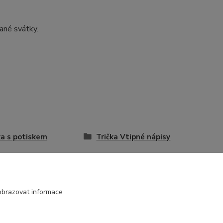
ané svátky.
ka s potiskem
Trička Vtipné nápisy
obrazovat informace