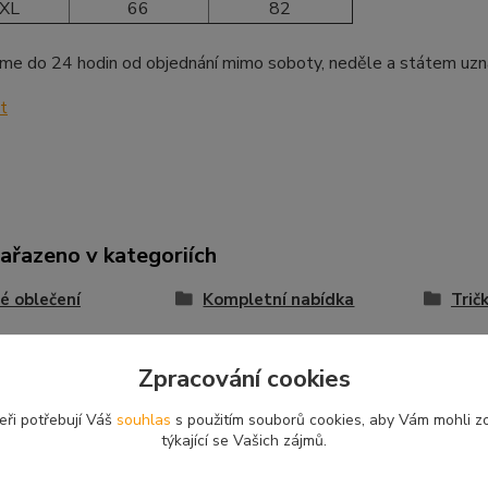
XL
66
82
me do 24 hodin od objednání mimo soboty, neděle a státem uzn
zařazeno v kategoriích
é oblečení
Kompletní nabídka
Trič
Zpracování cookies
eři potřebují Váš
souhlas
s použitím souborů cookies, aby Vám mohli z
týkající se Vašich zájmů.