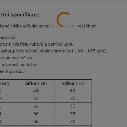
tní specifikace
vtipné tričko střední gramáže s kulatým výstřihem
ních švů
 prošití výstřihu, rukávů a dolního lemu
avlna, předsražená, plošná hmotnost 160 - 165 g/m2
ící ramenní páska
l příjemný na dotek
žehlit po rubu
kost
Šířka v cm
Výška
v cm
S
48
66
M
52
70
L
54
73
L
56
75
XL
58
78