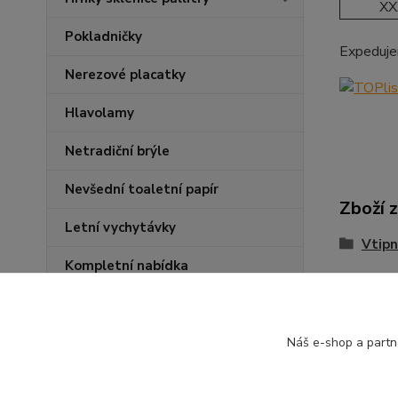
XX
Pokladničky
Expeduje
Nerezové placatky
Hlavolamy
Netradiční brýle
Nevšední toaletní papír
Zboží 
Letní vychytávky
Vtipn
Kompletní nabídka
Náš e-shop a partn