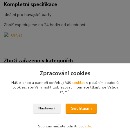
Kompletní specifikace
Ideální pro havajské party.
Zboží expedujeme do 24 hodin od objednání.
Zboží zařazeno v kategoriích
Karneval - Party
Zpracování cookies
Pro tématické party
Náš e-shop a partneři potřebují Váš
souhlas
s použitím souborů
cookies, aby Vám mohli zobrazovat informace týkající se Vašich
Kompletní nabídka
zájmů.
Doplňky
Havajský týden
Souhlasím
Nastavení
Souhlas můžete odmítnout
zde
.