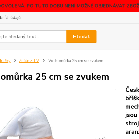
DOVOLENÁ. PO TUTO DOBU NENÍ MOŽNÉ OBJEDNÁVAT ZBOŽÍ
bních údajů
Hledat
račky
Znáte z TV
Vochomůrka 25 cm se zvukem
omůrka 25 cm se zvukem
Česk
bříš
mech
jsou
stro
aran