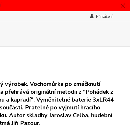
.
Přihlášení
ý výrobek. Vochomůrka po zmáčknutí
ka přehrává originální melodii z "Pohádek z
u a kapradí". Vyměnitelné baterie 3xLR44
 součástí. Pratelné po vyjmutí hracího
jku. Autor skladby Jaroslav Celba, hudební
žmá Jiří Pazour.