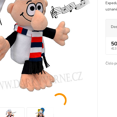
Expedu
uznané
Dos
50
413
Číslo p