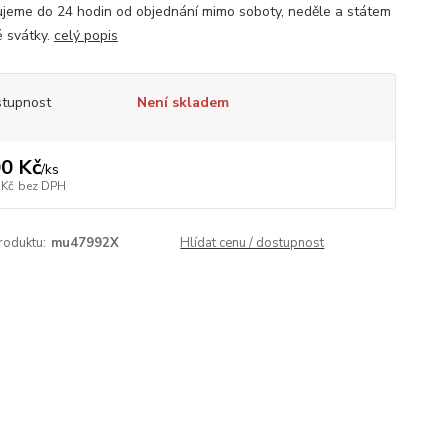
jeme do 24 hodin od objednání mimo soboty, neděle a státem
 svátky.
celý popis
tupnost
Není skladem
0 Kč
/
ks
 Kč
bez DPH
roduktu:
mu47992X
Hlídat cenu / dostupnost