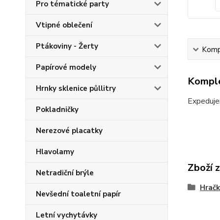
Pro tématické party
Vtipné oblečení
Ptákoviny - Žerty
Kompl
Papírové modely
Komple
Hrnky sklenice půllitry
Expeduje
Pokladničky
Nerezové placatky
Hlavolamy
Zboží 
Netradiční brýle
Hračk
Nevšední toaletní papír
Letní vychytávky