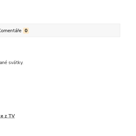
Komentáře
0
ané svátky.
e z TV