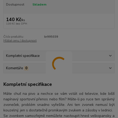
Dostupnost
Skladem
140 Kč
/
ks
116 Kč
bez DPH
Číslo produktu:
br995039
Hlídat cenu / dostupnost
Kompletní specifikace
Komentáře
0
Kompletní specifikace
Máte chuť na pivo a nechce se vám vstát od televize, kde běží
napínavý sportovní přenos nebo film? Máte-li po ruce ten správný
zvoneček, problém snadno vyřešíte. Ani ten zvonek nemusí být
kouzelný, jen s dostatečně pronikavým zvukem a zásoby v lednici.
Se zvonkem samozřejmě nemůžete nastoupit hned velkopansky a