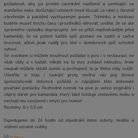
požadovat, aby po prvním zacinkání nadšená a usmívající se
manželka nebo dorůstající ratolesti hned klusali za vámi s čerstvě
otevřeným a parádně vychlazeným pivem. Tréninku a motivaci
budete muset trochu času i prostředků věnovat, uvidíte, že se ale
správného výsledku dopracujete. Jen se příliš nepředvádějte před
kamarády, to se potom každá spíš postaví na zadní a začne
trucovat, ačkoli jinak raději pro klid v domácnosti spíš ochotně
vyhoví.
Se zvonkem si můžete troufnout požádat o pivo i v restauraci, ne
však vždy a v každé, někde na to moc zvědaví nebudou. Jinde
naopak můžete sklidit úsměv a pochopení, to je třeba vždy zvážit.
Ušetříte si hlas i luskání prsty, možná vás jiný žíznivý
spolustolovník dokonce požádá o zapůjčení této dokonalé
pivařské pomůcky. Rozhodně zvonek na pivo je velice originální i
vtipný dárek pro kamaráda, který také holduje zlatavému moku a
nechybí mu současně i smysl pro humor!
Rozměry: 8 x 5,5 cm
Expedujeme do 24 hodin od objednání mimo soboty, neděle a
státem uznané svátky.